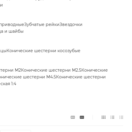
ки
приводные
Зубчатые рейки
Звездочки
ца и шайбы
ицы
Конические шестерни косозубые
стерни М2
Конические шестерни М2.5
Конические
онические шестерни М4.5
Конические шестерни
кая 1:4