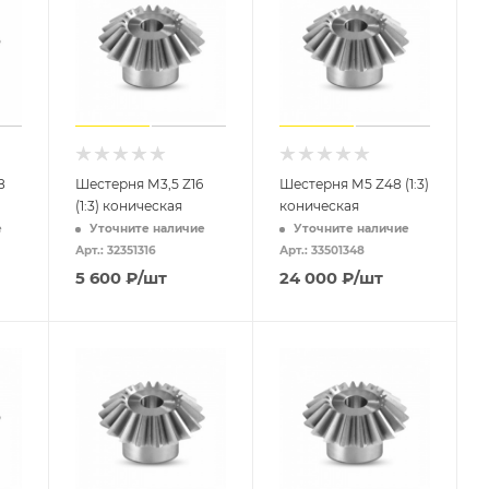
8
Шестерня M3,5 Z16
Шестерня M5 Z48 (1:3)
(1:3) коническая
коническая
е
Уточните наличие
Уточните наличие
Арт.: 32351316
Арт.: 33501348
5 600
₽
/шт
24 000
₽
/шт