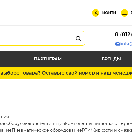
Войти
8 (812
info
ПАРТНЕРАМ
БРЕНДЫ
выборе товара? Оставьте свой номер и наш менед
ссия
ое оборудование
Вентиляция
Компоненты линейного пере
вание
Пневматическое оборудование
РТИ
Жидкости и смазк