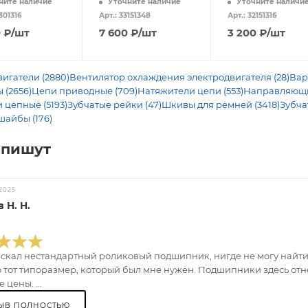
ните наличие
Уточните наличие
Уточните наличи
301316
Арт.: 33151348
Арт.: 32151316
0
₽
/шт
7 600
₽
/шт
3 200
₽
/шт
игатели (2880)
Вентилятор охлаждения электродвигателя (28)
Вар
 (2656)
Цепи приводные (709)
Натяжители цепи (553)
Направляющие
 цепные (5193)
Зубчатые рейки (47)
Шкивы для ремней (3418)
Зубча
шайбы (176)
 пишут
2025
 Н. Н.
искал нестандартный роликовый подшипник, нигде не могу найти.
 тот типоразмер, который был мне нужен. Подшипники здесь отно
 цены. ...
ЫВ ПОЛНОСТЬЮ