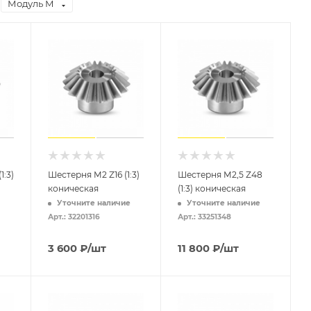
Модуль М
1:3)
Шестерня M2 Z16 (1:3)
Шестерня M2,5 Z48
коническая
(1:3) коническая
Уточните наличие
Уточните наличие
Арт.: 32201316
Арт.: 33251348
3 600
₽
/шт
11 800
₽
/шт