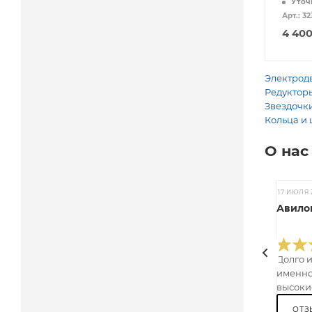
Уточ
Арт.: 32
4 40
Электродв
Редукторы
Звездочки
Кольца и 
О нас
17 ИЮЛЯ 
Авилов
Долго 
именно
высокие
ОТЗ