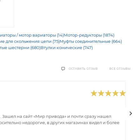
е
иаторы / мотор вариаторы (14)
Мотор-редукторы (1874)
 для скольжения цепи (75)
Муфты соединительные (664)
тые шестерни (680)
Втулки конические (747)
ВСЕ ОТЗЫВЫ
ОСТАВИТЬ ОТЗЫВ
0
В
 Зашел на сайт «Мир привода» и почти сразу нашел
В
сительно недорогие, в других магазинах видел и более
з
ин