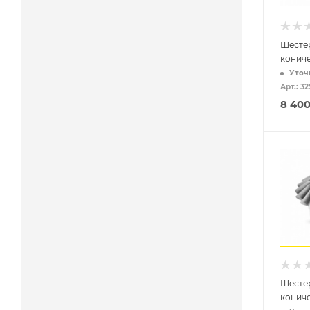
Шестер
конич
Уточ
Арт.: 32
8 40
Шестер
конич