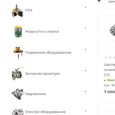
Це
РТИ
Жидкости и смазка
Подъемное оборудование
Шесте
кониче
Запорная арматура
(1:3)
Мног
Арт.: 3
7 000
Гидравлика
Электро оборудование