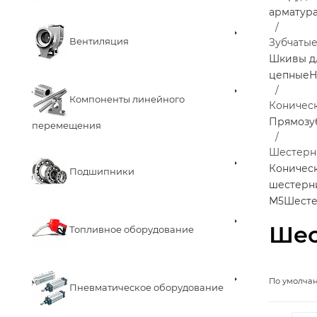
арматур
Вентиляция
Зубчаты
Шкивы д
цепные
Н
Компоненты линейного
Коничес
Прямозу
перемещения
Шестерня
Коничес
Подшипники
шестерн
М5
Шесте
Шес
Топливное оборудование
По умолча
Пневматическое оборудование