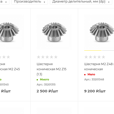
на
Производитель
Диаметр делительный, мм (dp)
рня
Шестерня
Шестерня M2 Z48 (
ская M2 Z45
коническая M2 Z15
коническая
(1:3)
Мало
о
Много
Арт.: 33201348
5201345
Арт.: 35201315
₽
/шт
2 500
₽
/шт
9 200
₽
/шт