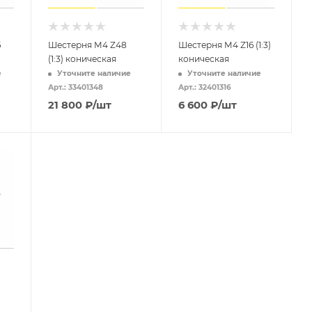
6
Шестерня M4 Z48
Шестерня M4 Z16 (1:3)
(1:3) коническая
коническая
е
Уточните наличие
Уточните наличие
Арт.: 33401348
Арт.: 32401316
21 800
₽
/шт
6 600
₽
/шт