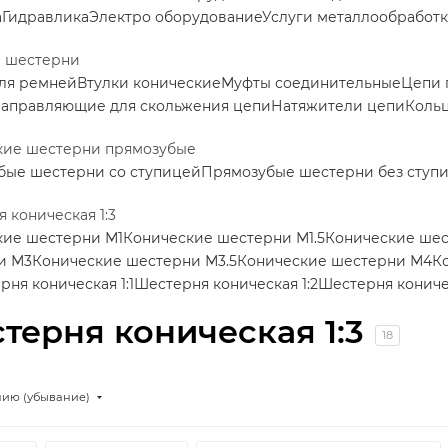
а
Гидравлика
Электро оборудование
Услуги металлообработ
е шестерни
ля ремней
Втулки конические
Муфты соединительные
Цепи 
аправляющие для скольжения цепи
Натяжители цепи
Коль
кие шестерни прямозубые
бые шестерни со ступицей
Прямозубые шестерни без ступ
 коническая 1:3
кие шестерни М1
Конические шестерни М1.5
Конические ше
и М3
Конические шестерни М3.5
Конические шестерни М4
К
рня коническая 1:1
Шестерня коническая 1:2
Шестерня коничес
терня коническая 1:3
18
нию (убывание)