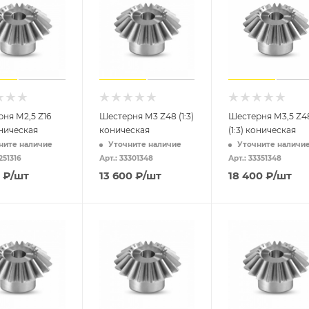
ня M2,5 Z16
Шестерня M3 Z48 (1:3)
Шестерня M3,5 Z4
оническая
коническая
(1:3) коническая
ните наличие
Уточните наличие
Уточните наличи
251316
Арт.: 33301348
Арт.: 33351348
₽
/шт
13 600
₽
/шт
18 400
₽
/шт