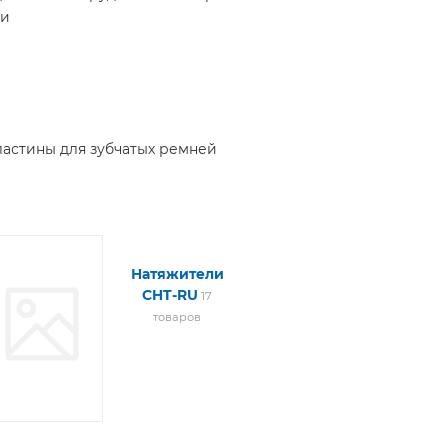
ки
астины для зубчатых ремней
тяжители
Натяжители
HT-TRU
CHT-RU
15
17
товаров
товаров