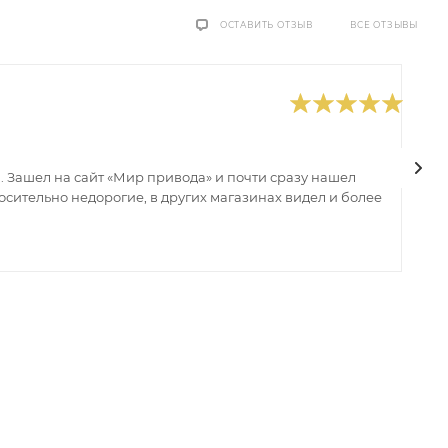
ВСЕ ОТЗЫВЫ
ОСТАВИТЬ ОТЗЫВ
0
В
 Зашел на сайт «Мир привода» и почти сразу нашел
В
сительно недорогие, в других магазинах видел и более
з
ин