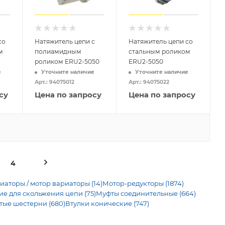
со
Натяжитель цепи с
Натяжитель цепи со
м
полиамидным
стальным роликом
роликом ERU2-5050
ERU2-5050
е
Уточните наличие
Уточните наличие
Арт.: 94075012
Арт.: 94075022
су
Цена по запросу
Цена по запросу
4
иаторы / мотор вариаторы (14)
Мотор-редукторы (1874)
 для скольжения цепи (75)
Муфты соединительные (664)
тые шестерни (680)
Втулки конические (747)