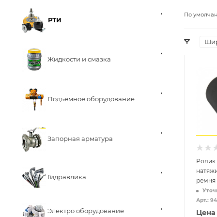
По умолча
РТИ
Шир
Жидкости и смазка
Подъемное оборудование
Запорная арматура
Ролик
натяжи
Гидравлика
ремня
Уточ
Арт.: 9
Электро оборудование
Цена