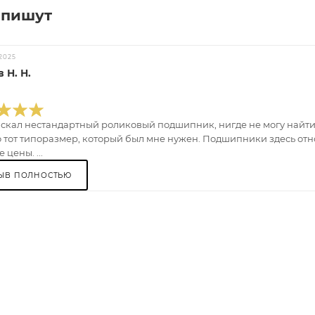
 пишут
2025
 Н. Н.
искал нестандартный роликовый подшипник, нигде не могу найти.
 тот типоразмер, который был мне нужен. Подшипники здесь отно
 цены. ...
ЫВ ПОЛНОСТЬЮ