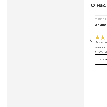
О нас
17 ИЮЛЯ 
Авилов
Долго 
именно
высокие
ОТЗ