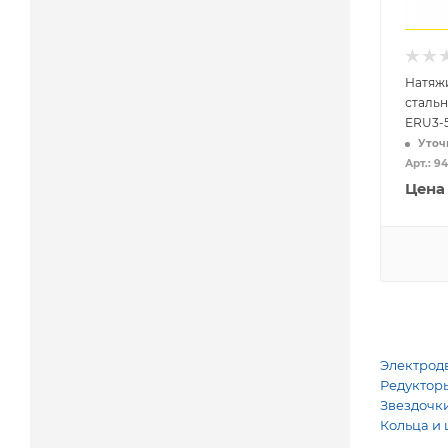
Натяжи
сталь
ERU3-
Уточ
Арт.: 9
Цена
Электродв
Редукторы
Звездочки
Кольца и 