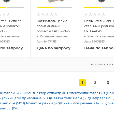
тель цепи со
Натяжитель цепи с
Натяжитель цепи 
ным роликом
полиамидным
стальным ролико
5050
роликом ERU3-4045
ERU3-4045
ните наличие
Уточните наличие
Уточните наличи
4075023
Арт.: 94074513
Арт.: 94074523
 по запросу
Цена по запросу
Цена по запро
ПОКАЗАТЬ ЕЩЕ
1
2
3
игатели (2880)
Вентилятор охлаждения электродвигателя (28)
Вар
 (2656)
Цепи приводные (709)
Натяжители цепи (553)
Направляющие
 цепные (5193)
Зубчатые рейки (47)
Шкивы для ремней (3418)
Зубча
шайбы (176)