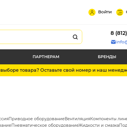
Войти
8 (812
info
ПАРТНЕРАМ
БРЕНДЫ
выборе товара? Оставьте свой номер и наш менед
ссия
Приводное оборудование
Вентиляция
Компоненты лин
вание
Пневматическое оборудование
Жидкости и смазка
Под