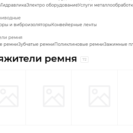
а
Гидравлика
Электро оборудование
Услуги металлообработ
риводные
оры и виброизоляторы
Конвейерные ленты
ели ремня
е ремни
Зубчатые ремни
Поликлиновые ремни
Зажимные пл
яжители ремня
72
Натяжители
Натяжители
На
CHT-ERU
CHT-ASRU
C
22
18
товара
товаров