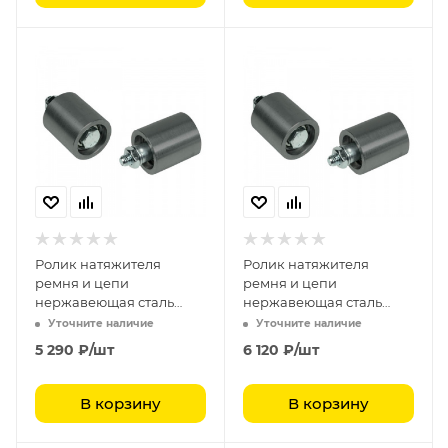
Ролик натяжителя
Ролик натяжителя
ремня и цепи
ремня и цепи
нержавеющая сталь
нержавеющая сталь
полиамид RU 6060
полиамид RU 5050
Уточните наличие
Уточните наличие
5 290
₽
/шт
6 120
₽
/шт
В корзину
В корзину