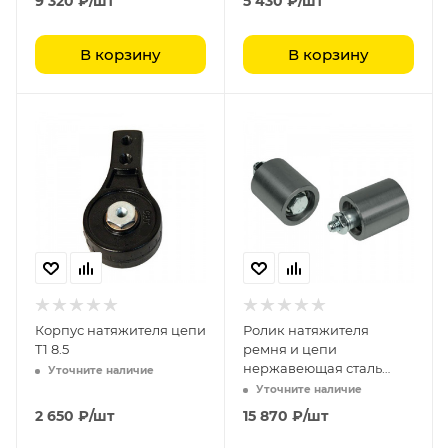
9 320
₽
/шт
5 430
₽
/шт
В корзину
В корзину
Корпус натяжителя цепи
Ролик натяжителя
T1 8.5
ремня и цепи
нержавеющая сталь
Уточните наличие
полиамид RU 90135
Уточните наличие
2 650
₽
/шт
15 870
₽
/шт