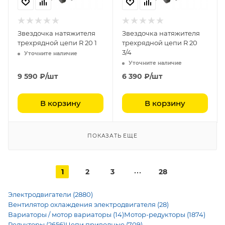
Звездочка натяжителя
Звездочка натяжителя
трехрядной цепи R 20 1
трехрядной цепи R 20
3/4
Уточните наличие
Уточните наличие
9 590
₽
/шт
6 390
₽
/шт
В корзину
В корзину
ПОКАЗАТЬ ЕЩЕ
1
2
3
28
Электродвигатели (2880)
Вентилятор охлаждения электродвигателя (28)
Вариаторы / мотор вариаторы (14)
Мотор-редукторы (1874)
Редукторы (2656)
Цепи приводные (709)