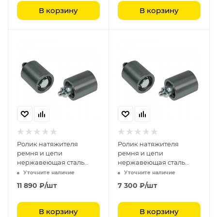
В корзину
В корзину
Ролик натяжителя
Ролик натяжителя
ремня и цепи
ремня и цепи
нержавеющая сталь
нержавеющая сталь
полиамид RU 8090
полиамид RU 8080
Уточните наличие
Уточните наличие
11 890
₽
/шт
7 300
₽
/шт
В корзину
В корзину