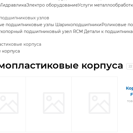
а
Гидравлика
Электро оборудование
Услуги металлообработ
 подшипниковых узлов
ые подшипниковые узлы
Шарикоподшипники
Роликовые п
ухопорный подшипниковый узел RCM
Детали к подшипник
астиковые корпуса
 корпуса
мопластиковые корпуса
22
Корпус
Корпус
Ко
P
F
F
8
8
товаров
товаров
то