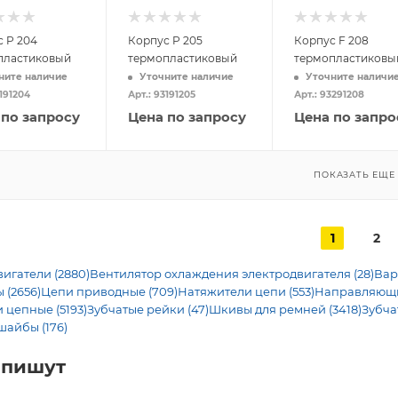
 P 204
Корпус P 205
Корпус F 208
пластиковый
термопластиковый
термопластиковы
ните наличие
Уточните наличие
Уточните наличи
3191204
Арт.: 93191205
Арт.: 93291208
 по запросу
Цена по запросу
Цена по запро
ПОКАЗАТЬ ЕЩЕ
1
2
игатели (2880)
Вентилятор охлаждения электродвигателя (28)
Вар
 (2656)
Цепи приводные (709)
Натяжители цепи (553)
Направляющие
 цепные (5193)
Зубчатые рейки (47)
Шкивы для ремней (3418)
Зубча
шайбы (176)
 пишут