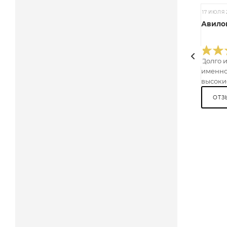
17 ИЮЛЯ 
Авилов
Долго 
именно
высокие
ОТЗ