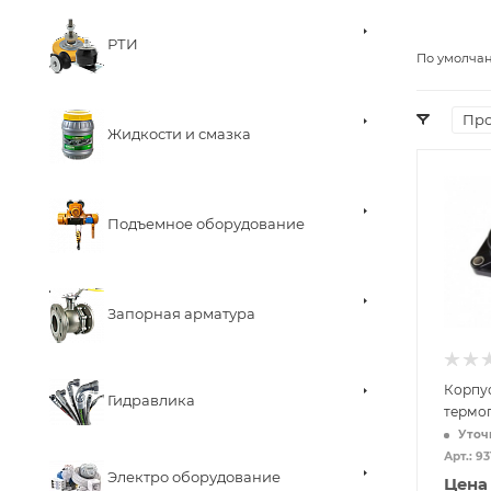
РТИ
По умолча
Про
Жидкости и смазка
Подъемное оборудование
Запорная арматура
Корпус
Гидравлика
термо
Уточ
Арт.: 9
Электро оборудование
Цена