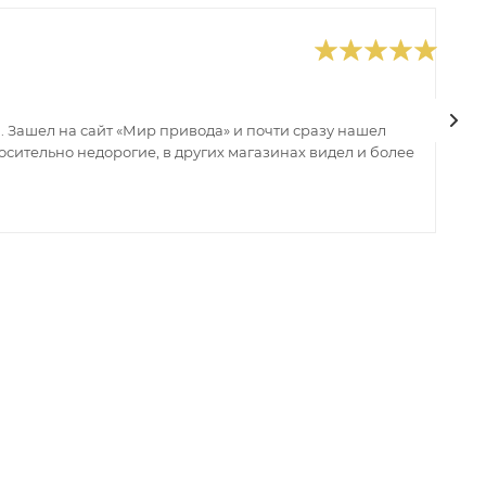
0
В
 Зашел на сайт «Мир привода» и почти сразу нашел
В
сительно недорогие, в других магазинах видел и более
з
ин