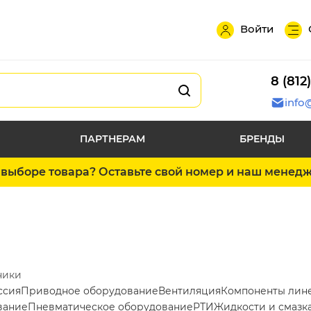
Войти
8 (812
info
ПАРТНЕРАМ
БРЕНДЫ
выборе товара? Оставьте свой номер и наш менед
ники
ссия
Приводное оборудование
Вентиляция
Компоненты лин
вание
Пневматическое оборудование
РТИ
Жидкости и смазк