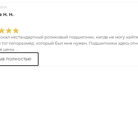
2025
 Н. Н.
искал нестандартный роликовый подшипник, нигде не могу найти.
 тот типоразмер, который был мне нужен. Подшипники здесь отно
 цены. ...
ЫВ ПОЛНОСТЬЮ