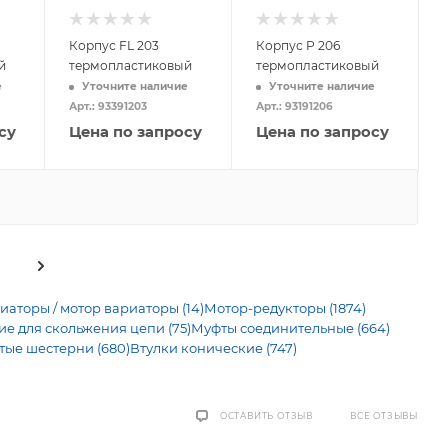
Корпус FL 203
Корпус P 206
й
термопластиковый
термопластиковый
е
Уточните наличие
Уточните наличие
Арт.: 93391203
Арт.: 93191206
су
Цена по запросу
Цена по запросу
иаторы / мотор вариаторы (14)
Мотор-редукторы (1874)
 для скольжения цепи (75)
Муфты соединительные (664)
тые шестерни (680)
Втулки конические (747)
ВСЕ ОТЗЫВЫ
ОСТАВИТЬ ОТЗЫВ