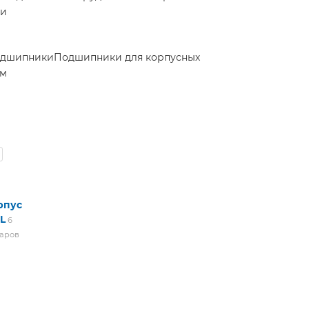
ки
одшипники
Подшипники для корпусных
ам
рпус
L
6
варов