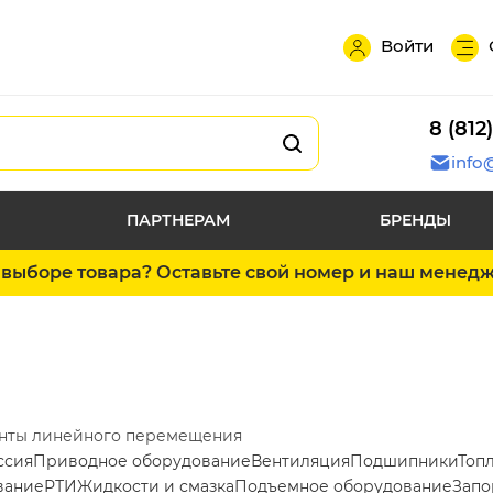
Войти
8 (812
info
ПАРТНЕРАМ
БРЕНДЫ
выборе товара? Оставьте свой номер и наш менед
нты линейного перемещения
ссия
Приводное оборудование
Вентиляция
Подшипники
Топ
вание
РТИ
Жидкости и смазка
Подъемное оборудование
Запо