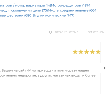
иаторы / мотор вариаторы (14)
Мотор-редукторы (1874)
 для скольжения цепи (75)
Муфты соединительные (664)
тые шестерни (680)
Втулки конические (747)
ВСЕ ОТЗЫВЫ
ОСТАВИТЬ ОТЗЫВ
0
В
 Зашел на сайт «Мир привода» и почти сразу нашел
В
сительно недорогие, в других магазинах видел и более
з
ин