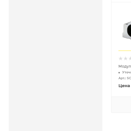
Модул
Уточ
Арт.: 
Цена