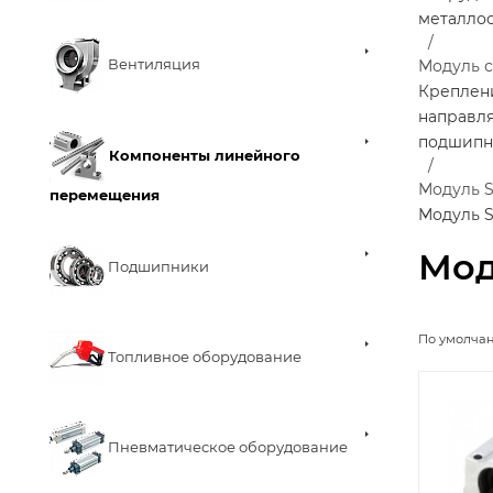
металло
Вентиляция
Модуль 
Креплен
направл
подшипн
Компоненты линейного
Модуль 
перемещения
Модуль 
Мод
Подшипники
По умолча
Топливное оборудование
Пневматическое оборудование