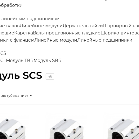
обработки
с линейным подшипником
ие валов
Линейные модули
Держатель гайки
Шарнирный на
яющие
Каретка
Валы прецизионные гладкие
Шарико-винтова
ики с фланцем
Линейные модули
Линейные подшипники
SCS
SCL
Модуль TBR
Модуль SBR
уль SCS
46
нию (убывание)