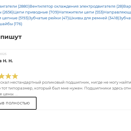
игатели (2880)
Вентилятор охлаждения электродвигателя (28)
Вар
 (2656)
Цепи приводные (709)
Натяжители цепи (553)
Направляющие
 цепные (5193)
Зубчатые рейки (47)
Шкивы для ремней (3418)
Зубча
шайбы (176)
 пишут
2025
 Н. Н.
искал нестандартный роликовый подшипник, нигде не могу найти.
 тот типоразмер, который был мне нужен. Подшипники здесь отно
 цены. ...
ЫВ ПОЛНОСТЬЮ