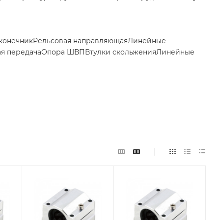
конечник
Рельсовая направляющая
Линейные
я передача
Опора ШВП
Втулки скольжения
Линейные