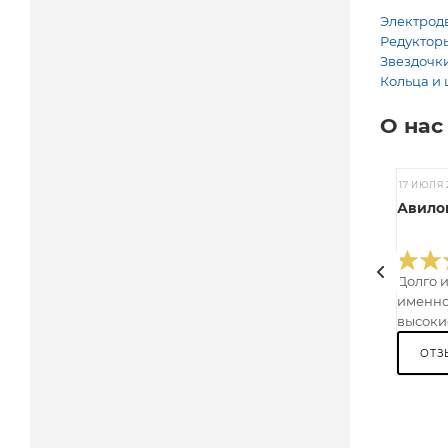
Электродв
Редукторы
Звездочки
Кольца и 
О нас
17 ИЮЛЯ 
Авилов
Долго 
именно
высокие
ОТЗ