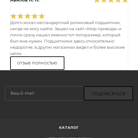
Авилов Н. Н.
Долго искал нестандартный роликовый подшипник,
нигде не могу найти. Зашел на сайт «Мир привода» и
почти сразу нашел именно тот типоразмер, который
был мне нужен. Подшипники здесь относительно
недорогие, в других магазинах видел и более высокие
цены. ...
ОТЗЫВ ПОЛНОСТЬЮ
ПОДПИСАТЬСЯ
КАТАЛОГ