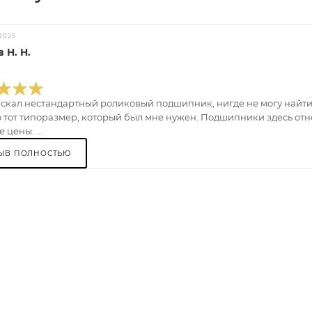
2025
 Н. Н.
искал нестандартный роликовый подшипник, нигде не могу найти.
 тот типоразмер, который был мне нужен. Подшипники здесь отно
 цены. ...
ЫВ ПОЛНОСТЬЮ