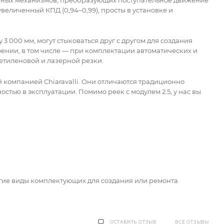
величенный КПД (0,94–0,99), просты в установке и
3 000 мм, могут стыковаться друг с другом для создания
ении, в том числе — при комплектации автоматических и
етиленовой и лазерной резки.
й компанией Chiaravalli. Они отличаются традиционно
тью в эксплуатации. Помимо реек с модулем 2.5, у нас вы
угие виды комплектующих для создания или ремонта
ВСЕ ОТЗЫВЫ
ОСТАВИТЬ ОТЗЫВ