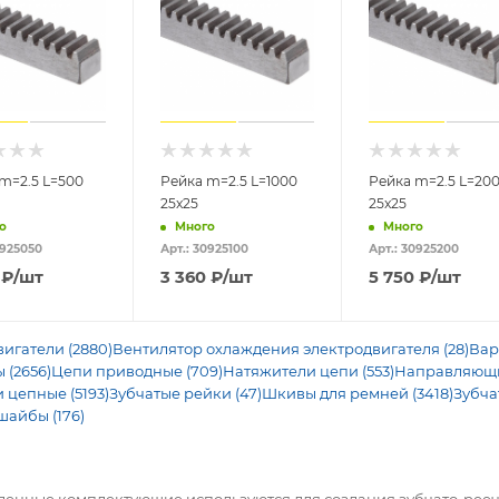
m=2.5 L=500
Рейка m=2.5 L=1000
Рейка m=2.5 L=20
25x25
25x25
о
Много
Много
0925050
Арт.: 30925100
Арт.: 30925200
₽
/шт
3 360
₽
/шт
5 750
₽
/шт
игатели (2880)
Вентилятор охлаждения электродвигателя (28)
Вар
 (2656)
Цепи приводные (709)
Натяжители цепи (553)
Направляющие
 цепные (5193)
Зубчатые рейки (47)
Шкивы для ремней (3418)
Зубча
шайбы (176)
ленные комплектующие используются для создания зубчато-рее