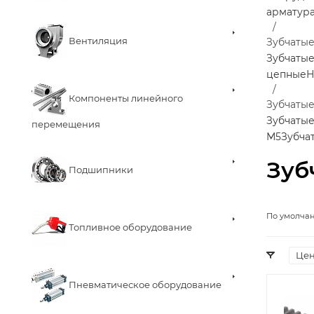
арматур
Вентиляция
Зубчаты
Зубчаты
цепные
Н
Компоненты линейного
Зубчатые
Зубчатые
перемещения
М5
Зубча
Зуб
Подшипники
По умолча
Топливное оборудование
Це
Пневматическое оборудование