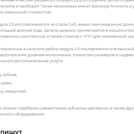
ельное и наоборот. Такие механизмы имеют высокую точность и у
ся невысокой стоимостью.
уль 2.5 изготавливаются из стали C45, имеют максимальную длину 
большой длиной хода. Детали широко применяются в машиностро
ованных комплексов, а также станков с ЧПУ для плазменной, ац
тавленные в каталоге рейки модуль 2.5 поставляются итальянско
вропейским уровнем исполнения, точностью размеров и надежнос
казать дополнительные услуги:
у зубьев;
 реек;
ку отверстий.
е можно подобрать совместимые зубчатые шестерни, а также др
нного оборудования.
 пишут