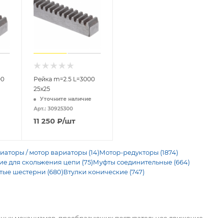
00
Рейка m=2.5 L=3000
25х25
Уточните наличие
Арт.: 30925300
11 250
₽
/шт
иаторы / мотор вариаторы (14)
Мотор-редукторы (1874)
 для скольжения цепи (75)
Муфты соединительные (664)
тые шестерни (680)
Втулки конические (747)
чных механизмов, преобразующих поступательное движение