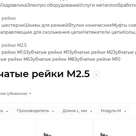
а
Гидравлика
Электро оборудование
Услуги металлообработ
е рейки
е шестерни
Шкивы для ремней
Втулки конические
Муфты со
аправляющие для скольжения цепи
Натяжители цепи
Коль
 рейки М2.5
 рейки М1.5
Зубчатые рейки М1
Зубчатые рейки М2
Зубчатые
тые рейки М6
Зубчатые рейки М8
Зубчатые рейки М10
чатые рейки М2.5
4
нию (убывание)
на
Производитель
Длина L, мм
Модуль М