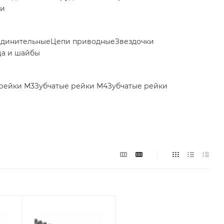
ки
единительные
Цепи приводные
Звездочки
ца и шайбы
 рейки М3
Зубчатые рейки М4
Зубчатые рейки