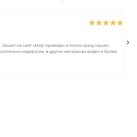
0
В
 Зашел на сайт «Мир привода» и почти сразу нашел
В
сительно недорогие, в других магазинах видел и более
з
ин