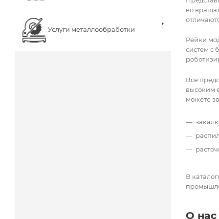
во вращат
отличают
Услуги металлообработки
Рейки мод
систем с 
роботизир
Все предс
высоким е
можете за
закалк
распил
расточ
В каталог
промышле
О нас