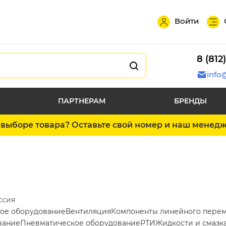
Войти
8 (812
info
ПАРТНЕРАМ
БРЕНДЫ
выборе товара? Оставьте свой номер и наш менед
ссия
ое оборудование
Вентиляция
Компоненты линейного пере
вание
Пневматическое оборудование
РТИ
Жидкости и смазк