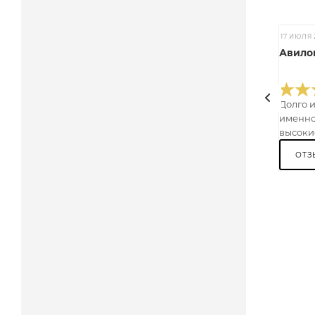
17 ИЮЛЯ 
Авилов
Долго 
именно
высокие
ОТЗ