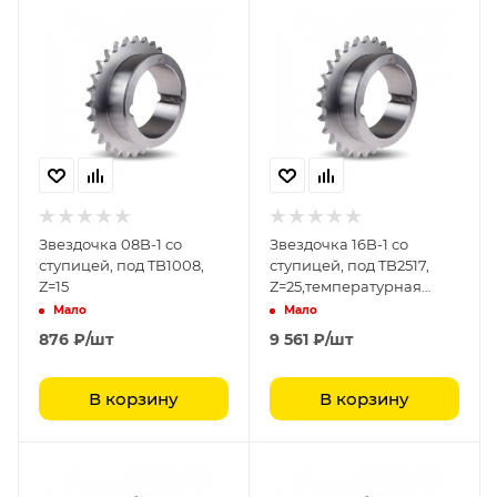
Звездочка 08B-1 со
Звездочка 16B-1 со
ступицей, под TB1008,
ступицей, под TB2517,
Z=15
Z=25,температурная
закалка
Мало
Мало
876
₽
/шт
9 561
₽
/шт
В корзину
В корзину