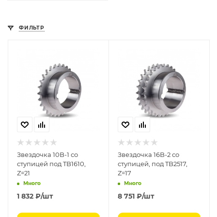
ФИЛЬТР
Звездочка 10B-1 со
Звездочка 16B-2 со
ступицей под TB1610,
ступицей, под TB2517,
Z=21
Z=17
Много
Много
1 832
₽
/шт
8 751
₽
/шт