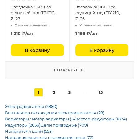
Звездочка 06B-1 со
Звездочка 06B-1 со
ступицей, под TB1210,
ступицей, под TB1210,
Z=27
Z=26
Уточните наличие
Уточните наличие
1 210
₽
/шт
1 166
₽
/шт
В корзину
В корзину
ПОКАЗАТЬ ЕЩЕ
1
2
3
15
Электродвигатели (2880)
Вентилятор охлаждения электродвигателя (28)
Вариаторы / мотор вариаторы (14)
Мотор-редукторы (1874)
Редукторы (2656)
Цепи приводные (709)
Натяжители цепи (553)
Направляющие для скольжения цепи (75)