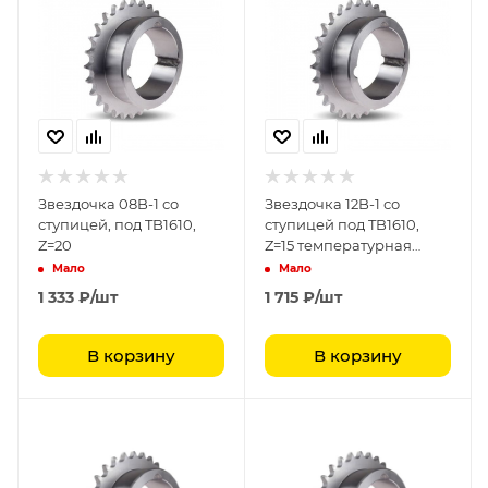
Звездочка 08B-1 со
Звездочка 12B-1 со
ступицей, под TB1610,
ступицей под TB1610,
Z=20
Z=15 температурная
закалка
Мало
Мало
1 333
₽
/шт
1 715
₽
/шт
В корзину
В корзину