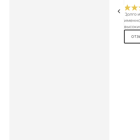
Долго 
именно
высокие
ОТЗ