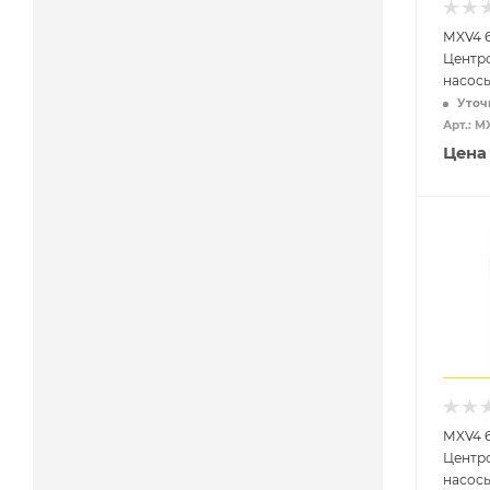
MXV4 6
Центр
насос
Уточ
Арт.: M
Цена
MXV4 
Центр
насос