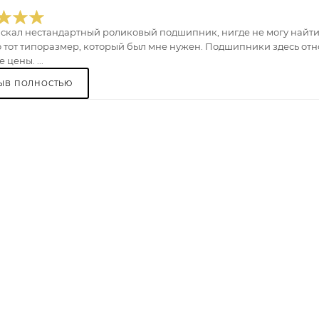
искал нестандартный роликовый подшипник, нигде не могу найти.
 тот типоразмер, который был мне нужен. Подшипники здесь отно
 цены. ...
ЫВ ПОЛНОСТЬЮ