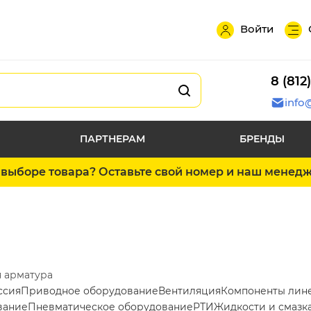
Войти
8 (812
info
ПАРТНЕРАМ
БРЕНДЫ
выборе товара? Оставьте свой номер и наш менед
 арматура
ссия
Приводное оборудование
Вентиляция
Компоненты лин
вание
Пневматическое оборудование
РТИ
Жидкости и смазк