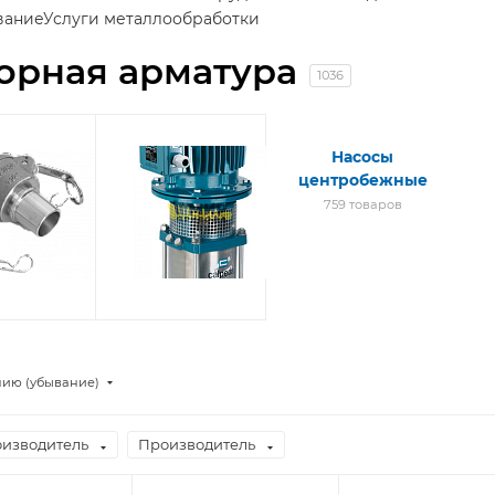
вание
Услуги металлообработки
орная арматура
1036
Камлоки
Насосы
центробежные
277
товаров
759 товаров
нию (убывание)
изводитель
Производитель