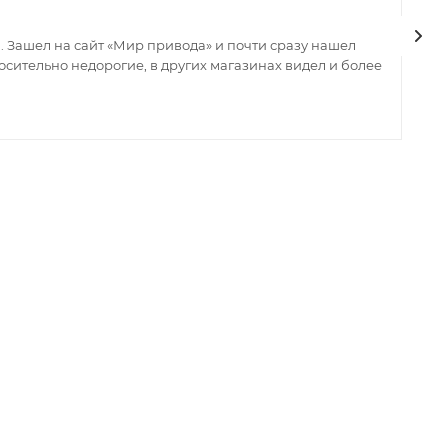
 Зашел на сайт «Мир привода» и почти сразу нашел
В
сительно недорогие, в других магазинах видел и более
з
ин