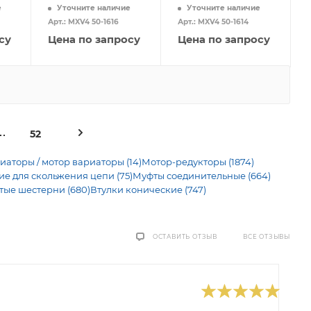
е
Уточните наличие
Уточните наличие
Арт.: MXV4 50-1616
Арт.: MXV4 50-1614
су
Цена по запросу
Цена по запросу
52
иаторы / мотор вариаторы (14)
Мотор-редукторы (1874)
 для скольжения цепи (75)
Муфты соединительные (664)
тые шестерни (680)
Втулки конические (747)
ВСЕ ОТЗЫВЫ
ОСТАВИТЬ ОТЗЫВ
0
В