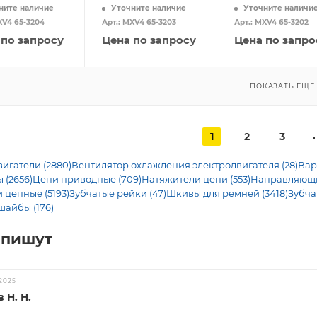
ните наличие
Уточните наличие
Уточните наличи
XV4 65-3204
Арт.: MXV4 65-3203
Арт.: MXV4 65-3202
 по запросу
Цена по запросу
Цена по запро
ПОКАЗАТЬ ЕЩЕ
1
2
3
игатели (2880)
Вентилятор охлаждения электродвигателя (28)
Вар
 (2656)
Цепи приводные (709)
Натяжители цепи (553)
Направляющие
 цепные (5193)
Зубчатые рейки (47)
Шкивы для ремней (3418)
Зубча
шайбы (176)
 пишут
2025
 Н. Н.