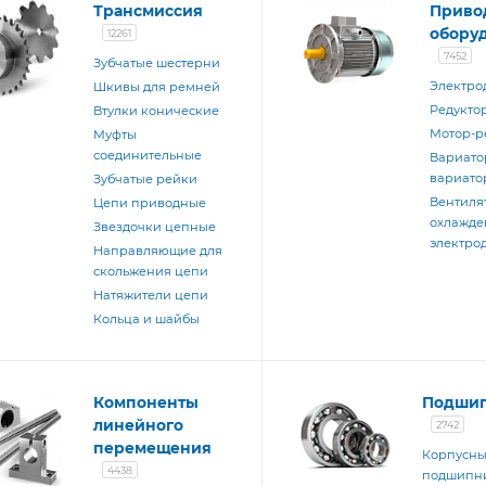
Трансмиссия
Приво
обору
12261
7452
Зубчатые шестерни
Электро
Шкивы для ремней
Редукто
Втулки конические
Мотор-р
Муфты
соединительные
Вариато
вариато
Зубчатые рейки
Вентиля
Цепи приводные
охлажде
Звездочки цепные
электро
Направляющие для
скольжения цепи
Натяжители цепи
Кольца и шайбы
Компоненты
Подши
линейного
2742
перемещения
Корпусн
4438
подшипн