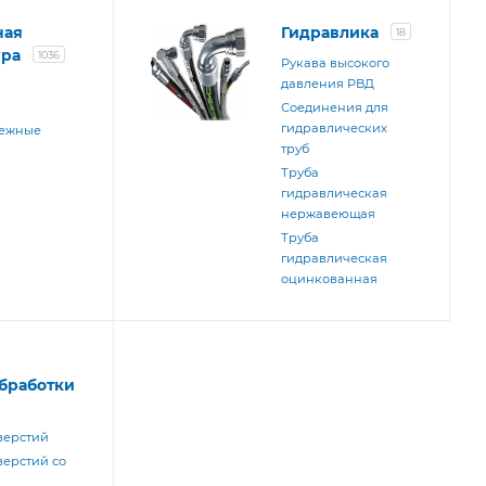
ная
Гидравлика
18
ура
1036
Рукава высокого
давления РВД
и
Соединения для
гидравлических
бежные
труб
Труба
гидравлическая
нержавеющая
Труба
гидравлическая
оцинкованная
бработки
верстий
верстий со
м