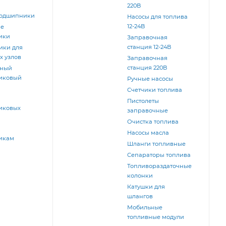
220В
одшипники
Насосы для топлива
12-24В
ые
ики
Заправочная
станция 12-24В
ики для
х узлов
Запрaвочная
станция 220В
рный
иковый
Ручные насосы
Счетчики топлива
Пистолеты
иковых
заправочные
Очистка топлива
Насосы масла
икам
Шланги топливные
Сепараторы топлива
Топливораздаточные
колонки
Катушки для
шлангов
Мобильные
топливные модули