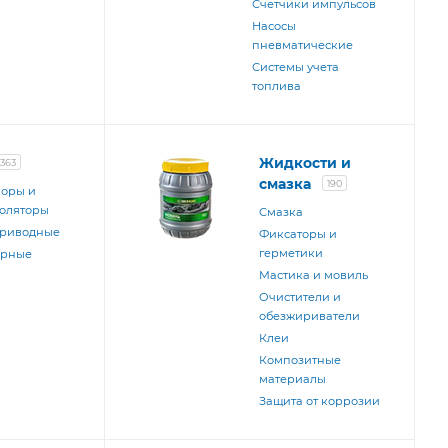
Счетчики импульсов
Насосы
пневматические
Системы учета
топлива
Жидкости и
363
смазка
190
оры и
оляторы
Смазка
приводные
Фиксаторы и
герметики
ерные
Мастика и мовиль
Очистители и
обезжириватели
Клеи
Композитные
материалы
Защита от коррозии