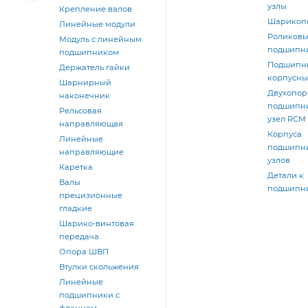
узлы
Крепление валов
Шарикоп
Линейные модули
Роликов
Модуль с линейным
подшипн
подшипником
Подшипн
Держатель гайки
корпусны
Шарнирный
Двухопо
наконечник
подшипн
Рельсовая
узел RCM
направляющая
Корпуса
Линейные
подшипн
направляющие
узлов
Каретка
Детали к
Валы
подшипн
прецизионные
гладкие
Шарико-винтовая
передача
Опора ШВП
Втулки скольжения
Линейные
подшипники с