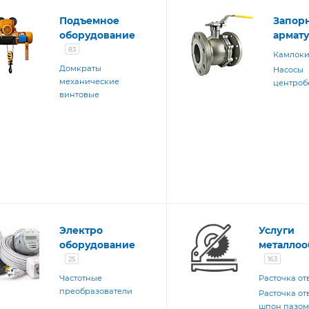
Подъемное
Запор
оборудование
армат
83
Камлок
Домкраты
Насосы
механические
центро
винтовые
Электро
Услуги
оборудование
металлоо
25
163
Частотные
Расточка от
преобразователи
Расточка от
шпон пазо