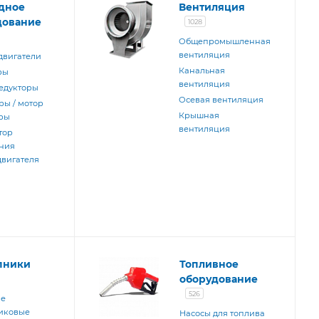
дное
Вентиляция
дование
1028
Общепромышленная
вентиляция
двигатели
Канальная
ры
вентиляция
едукторы
Осевая вентиляция
ры / мотор
Крышная
ры
вентиляция
тор
ния
двигателя
пники
Топливное
оборудование
526
ые
иковые
Насосы для топлива