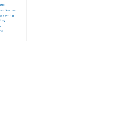
инт
ьев
Распил
верстий в
ейке
а
ов