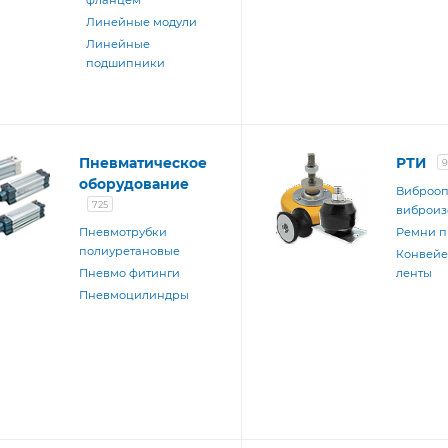
фланцем
Линейные модули
Линейные
подшипники
Пневматическое
РТИ
9
оборудование
Виброоп
725
виброиз
Пневмотрубки
Ремни 
полиуретановые
Конвей
Пневмо фитинги
ленты
Пневмоцилиндры