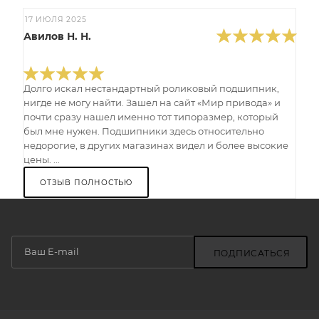
17 ИЮЛЯ 2025
Авилов Н. Н.
Долго искал нестандартный роликовый подшипник,
нигде не могу найти. Зашел на сайт «Мир привода» и
почти сразу нашел именно тот типоразмер, который
был мне нужен. Подшипники здесь относительно
недорогие, в других магазинах видел и более высокие
цены. ...
ОТЗЫВ ПОЛНОСТЬЮ
ПОДПИСАТЬСЯ