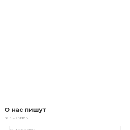
PJ1270/15 500J15 MICROV Ремень (Gates)
Уточните наличие
Цена по запросу
Под заказ
О нас пишут
ВСЕ ОТЗЫВЫ