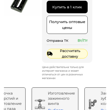
Купить в 1 клик
Получить оптовые
цены
Вт/Пт
Отправка ТК
Рассчитать
доставку
Цена действительна только для
интернет-магазина и может
отличаться от цен в розничных
магазинах
сточка
Изготовление
Зака
верстий и
зажимного
зубч
готовление
винта
коле
он паза