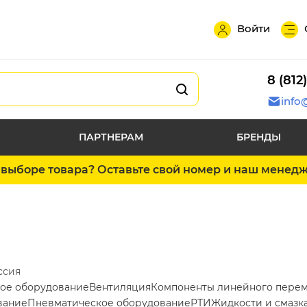
Войти
8 (812
info
ПАРТНЕРАМ
БРЕНДЫ
выборе товара? Оставьте свой номер и наш менед
ссия
ое оборудование
Вентиляция
Компоненты линейного пере
вание
Пневматическое оборудование
РТИ
Жидкости и смазк