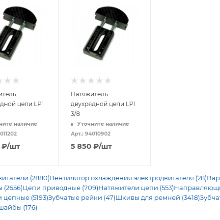
итель
Натяжитель
дной цепи LP1
двухрядной цепи LP1
3/8
ните наличие
Уточните наличие
4011202
Арт.: 94010902
₽
/шт
5 850
₽
/шт
игатели (2880)
Вентилятор охлаждения электродвигателя (28)
Вар
 (2656)
Цепи приводные (709)
Натяжители цепи (553)
Направляющие
 цепные (5193)
Зубчатые рейки (47)
Шкивы для ремней (3418)
Зубча
шайбы (176)