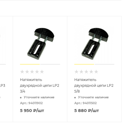
Натяжитель
Натяжитель
LP3
двухрядной цепи LP2
двухрядной цепи LP2
3/4
5/8
е
Уточните наличие
Уточните наличие
Арт.: 94011902
Арт.: 94011502
5 950
₽
/шт
5 880
₽
/шт