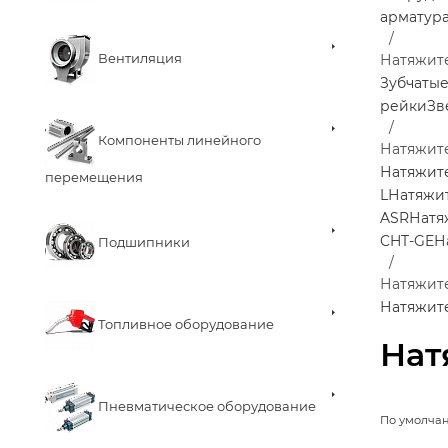
арматур
Вентиляция
Натяжит
Зубчаты
рейки
Зв
Компоненты линейного
Натяжит
Натяжит
перемещения
L
Натяжи
ASR
Натя
CHT-GE
Н
Подшипники
Натяжите
Натяжите
Топливное оборудование
Нат
Пневматическое оборудование
По умолча