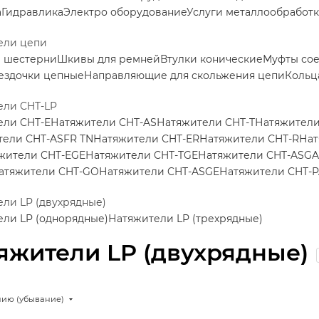
а
Гидравлика
Электро оборудование
Услуги металлообработ
ели цепи
е шестерни
Шкивы для ремней
Втулки конические
Муфты со
ездочки цепные
Направляющие для скольжения цепи
Кольц
ели CHT-LP
ели CHT-E
Натяжители CHT-AS
Натяжители CHT-T
Натяжители
тели CHT-ASFR TN
Натяжители CHT-ER
Натяжители CHT-R
Нат
жители CHT-EGE
Натяжители CHT-TGE
Натяжители CHT-ASGA
атяжители CHT-GO
Натяжители CHT-ASGE
Натяжители CHT-
ли LP (двухрядные)
ли LP (однорядные)
Натяжители LP (трехрядные)
яжители LP (двухрядные)
нию (убывание)