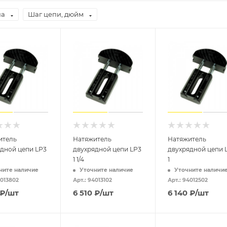
на
Шаг цепи, дюйм
итель
Натяжитель
Натяжитель
дной цепи LP3
двухрядной цепи LP3
двухрядной цепи 
1 1/4
1
ните наличие
Уточните наличие
Уточните наличи
4013802
Арт.: 94013102
Арт.: 94012502
₽
/шт
6 510
₽
/шт
6 140
₽
/шт