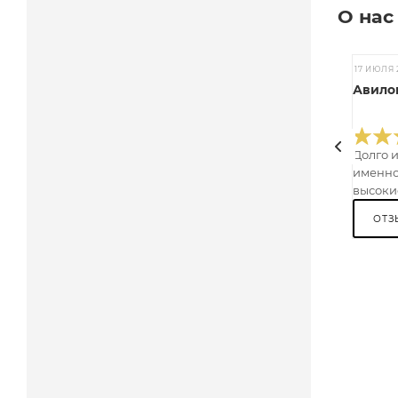
О нас
17 ИЮЛЯ 
Авилов
Долго 
именно
высокие
ОТЗ