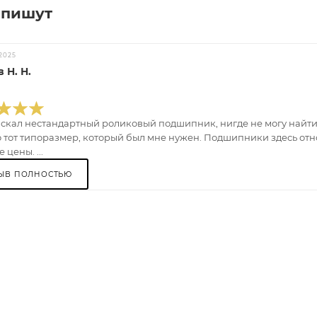
 пишут
2025
 Н. Н.
искал нестандартный роликовый подшипник, нигде не могу найти.
 тот типоразмер, который был мне нужен. Подшипники здесь отно
 цены. ...
ЫВ ПОЛНОСТЬЮ