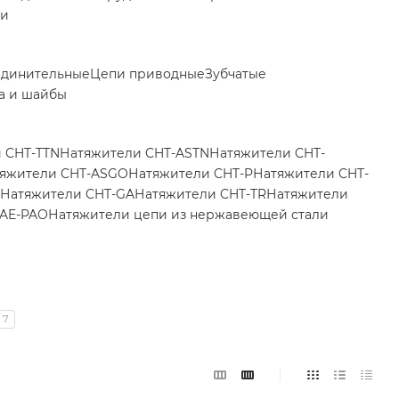
ки
единительные
Цепи приводные
Зубчатые
а и шайбы
 CHT-TTN
Натяжители CHT-ASTN
Натяжители CHT-
яжители CHT-ASGO
Натяжители CHT-P
Натяжители CHT-
Натяжители CHT-GA
Натяжители CHT-TR
Натяжители
PAE-PAO
Натяжители цепи из нержавеющей стали
7