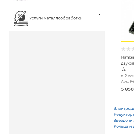
Услуги металлообработки
Натяж
двухря
1/2
Уточ
Арт.: 9
5 850
Электродв
Редукторы
Звездочки
Кольца и 