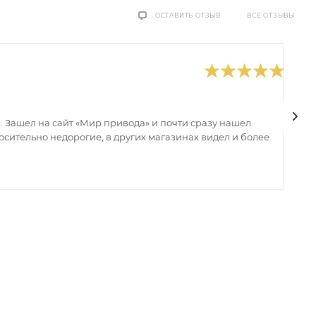
ВСЕ ОТЗЫВЫ
ОСТАВИТЬ ОТЗЫВ
0
В
 Зашел на сайт «Мир привода» и почти сразу нашел
В
сительно недорогие, в других магазинах видел и более
з
ин