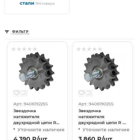
стали
194 товара
ФИЛЬТР
Арт.: 94061922SS
Арт.: 94061902SS
Звездочка
Звездочка
натяжителя
натяжителя
двухрядной цепи R
двухрядной цепи R 12
20 3/4
3/4
Уточните наличие
Уточните наличие
4 390
₽
/шт
3 860
₽
/шт