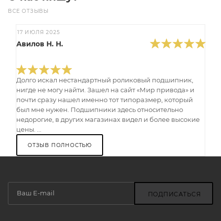
ВСЕ ОТЗЫВЫ
17 ИЮЛЯ 2025
Авилов Н. Н.
Долго искал нестандартный роликовый подшипник,
нигде не могу найти. Зашел на сайт «Мир привода» и
почти сразу нашел именно тот типоразмер, который
был мне нужен. Подшипники здесь относительно
недорогие, в других магазинах видел и более высокие
цены. ...
ОТЗЫВ ПОЛНОСТЬЮ
ПОДПИСАТЬСЯ