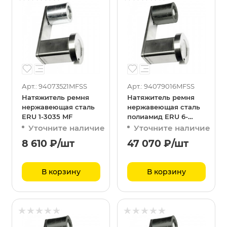
Арт.: 94073521MFSS
Арт.: 94079016MFSS
Натяжитель ремня
Натяжитель ремня
нержавеющая сталь
нержавеющая сталь
ERU 1-3035 MF
полиамид ERU 6-
90135 MF
Уточните наличие
Уточните наличие
8 610
₽
/шт
47 070
₽
/шт
В корзину
В корзину