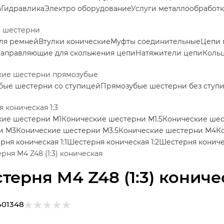
а
Гидравлика
Электро оборудование
Услуги металлообработ
е шестерни
ля ремней
Втулки конические
Муфты соединительные
Цепи 
аправляющие для скольжения цепи
Натяжители цепи
Коль
кие шестерни прямозубые
бые шестерни со ступицей
Прямозубые шестерни без ступ
 коническая 1:3
кие шестерни М1
Конические шестерни М1.5
Конические ше
и М3
Конические шестерни М3.5
Конические шестерни М4
К
рня коническая 1:1
Шестерня коническая 1:2
Шестерня коничес
рня M4 Z48 (1:3) коническая
терня M4 Z48 (1:3) кониче
401348