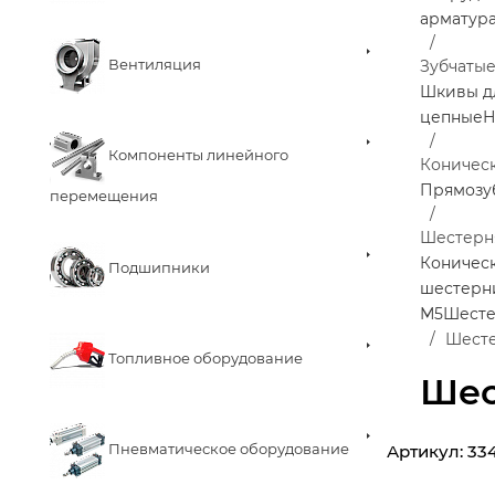
арматур
Вентиляция
Зубчаты
Шкивы д
цепные
Н
Компоненты линейного
Коничес
Прямозу
перемещения
Шестерня
Коничес
Подшипники
шестерн
М5
Шесте
Шесте
Топливное оборудование
Шес
Пневматическое оборудование
Артикул:
33