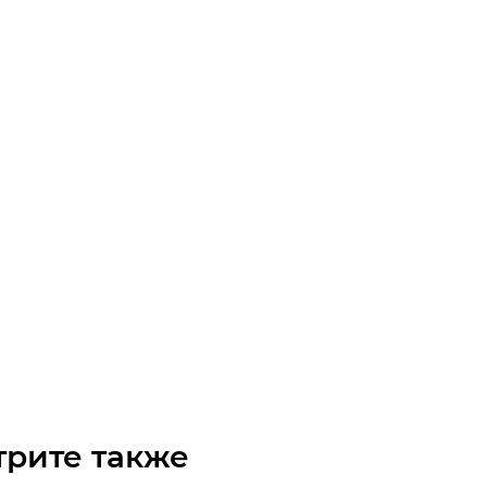
60 (под расточку) Шкив
чните наличие
Арт.: 91421603
0
₽
/шт
трите также