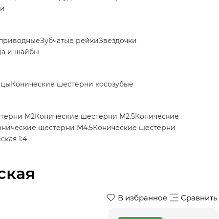
ки
приводные
Зубчатые рейки
Звездочки
ца и шайбы
ицы
Конические шестерни косозубые
стерни М2
Конические шестерни М2.5
Конические
онические шестерни М4.5
Конические шестерни
кая 1:4
ская
В избранное
Сравнить