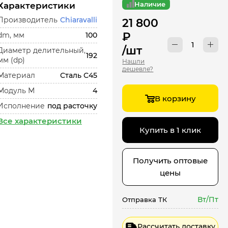
Наличие
Характеристики
Производитель
Chiaravalli
21 800
₽
dm, мм
100
/шт
Диаметр делительный,
192
мм (dp)
Нашли
дешевле?
Материал
Сталь С45
Модуль М
4
В корзину
Исполнение
под расточку
Все характеристики
Купить в 1 клик
Получить оптовые
цены
Вт/Пт
Отправка ТК
Рассчитать доставку