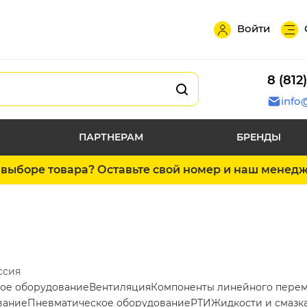
Войти
8 (812
info
ПАРТНЕРАМ
БРЕНДЫ
выборе товара? Оставьте свой номер и наш менед
ссия
ое оборудование
Вентиляция
Компоненты линейного пере
вание
Пневматическое оборудование
РТИ
Жидкости и смазк