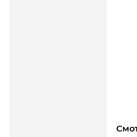
3SPC-1
Уто
10 53
Смо