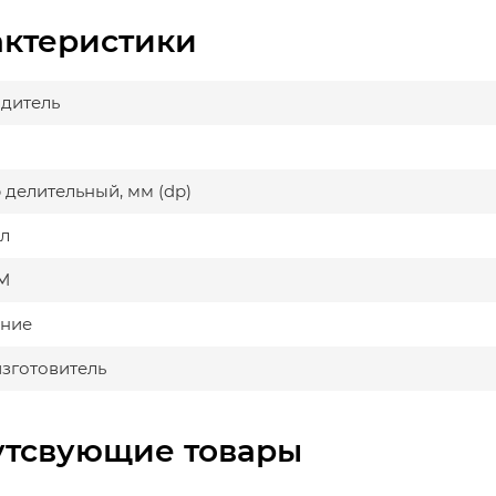
актеристики
дитель
 делительный, мм (dp)
л
М
ние
изготовитель
утсвующие товары