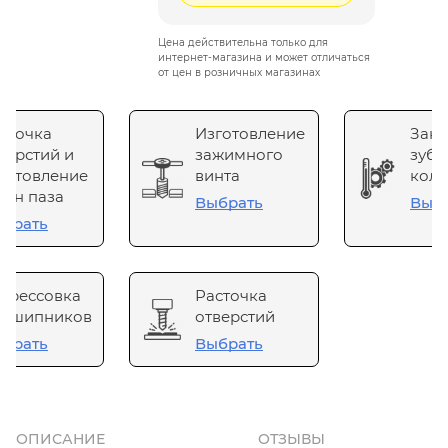
Цена действительна только для
интернет-магазина и может отличаться
от цен в розничных магазинах
сточка
Изготовление
Зака
верстий и
зажимного
зубч
готовление
винта
коле
он паза
Выбрать
Выб
брать
прессовка
Расточка
одшипников
отверстий
брать
Выбрать
ОПИСАНИЕ
ОТЗЫВЫ