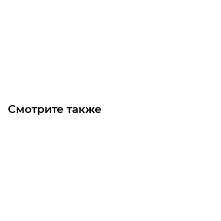
GT3 240 2MGT 1800 Викель (Gates)
Уточните наличие
Цена по запросу
Под заказ
Смотрите также