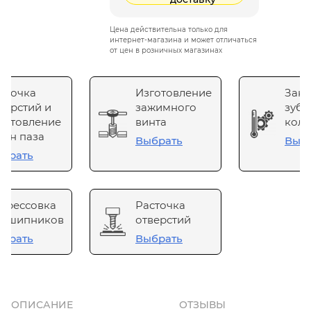
Цена действительна только для
интернет-магазина и может отличаться
от цен в розничных магазинах
сточка
Изготовление
Зака
верстий и
зажимного
зубч
готовление
винта
коле
он паза
Выбрать
Выб
брать
прессовка
Расточка
одшипников
отверстий
брать
Выбрать
ОПИСАНИЕ
ОТЗЫВЫ