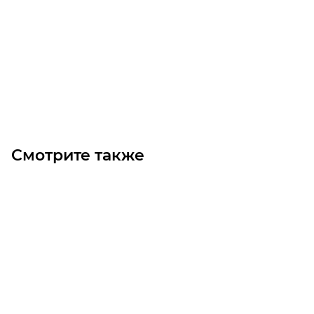
Ремень C111 DELTA 2875 (GATES)
Уточните наличие
Цена по запросу
Под заказ
Смотрите также