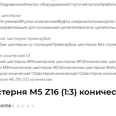
а
Гидравлика
Электро оборудование
Услуги металлообработ
е шестерни
ля ремней
Втулки конические
Муфты соединительные
Цепи 
аправляющие для скольжения цепи
Натяжители цепи
Коль
кие шестерни прямозубые
бые шестерни со ступицей
Прямозубые шестерни без ступ
 коническая 1:3
кие шестерни М1
Конические шестерни М1.5
Конические ше
и М3
Конические шестерни М3.5
Конические шестерни М4
К
рня коническая 1:1
Шестерня коническая 1:2
Шестерня коничес
рня M5 Z16 (1:3) коническая
терня M5 Z16 (1:3) кониче
501316