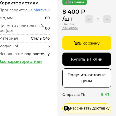
Наличие
Характеристики
Производитель
Chiaravalli
8 400
₽
/шт
dm, мм
60
Нашли
Диаметр делительный,
80
дешевле?
мм (dp)
Материал
Сталь С45
В корзину
Модуль М
5
Исполнение
под расточку
Купить в 1 клик
Все характеристики
Получить оптовые
цены
Вт/Пт
Отправка ТК
Рассчитать доставку