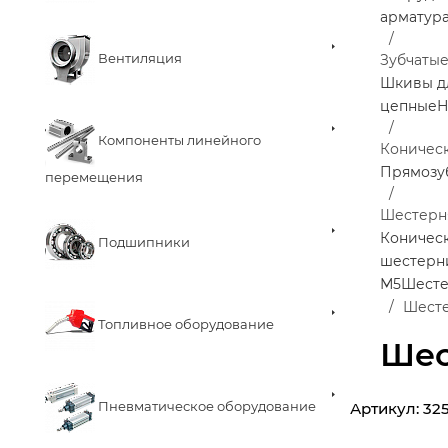
арматур
Вентиляция
Зубчаты
Шкивы д
цепные
Н
Компоненты линейного
Коничес
Прямозу
перемещения
Шестерня
Коничес
Подшипники
шестерн
М5
Шесте
Шесте
Топливное оборудование
Шес
Пневматическое оборудование
Артикул:
32