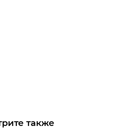
/8 410J8 MICROV Ремень (Gates)
чните наличие
Арт.: 9465-20036
 по запросу
трите также