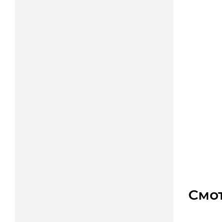
PJ1041
Уто
Цена
Смо