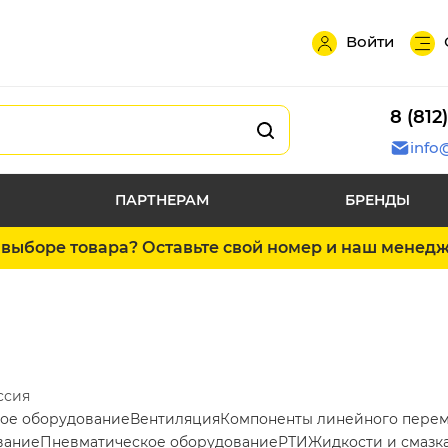
Войти
8 (812
info
ПАРТНЕРАМ
БРЕНДЫ
выборе товара? Оставьте свой номер и наш менед
ссия
ое оборудование
Вентиляция
Компоненты линейного пере
вание
Пневматическое оборудование
РТИ
Жидкости и смазк