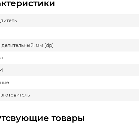
актеристики
дитель
 делительный, мм (dp)
л
М
ние
изготовитель
утсвующие товары