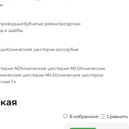
ки
приводные
Зубчатые рейки
Звездочки
ца и шайбы
ицы
Конические шестерни косозубые
стерни М2
Конические шестерни М2.5
Конические
онические шестерни М4.5
Конические шестерни
кая 1:4
ская
В избранное
Сравнить