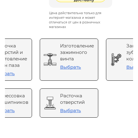
Цена действительна только для
интернет-магазина и может
отличаться от цен в розничных
магазинах
сточка
Изготовление
Зака
верстий и
зажимного
зубч
готовление
винта
коле
он паза
Выбрать
Выб
брать
прессовка
Расточка
одшипников
отверстий
брать
Выбрать