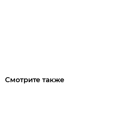
Двухскоростной электродвигатель GR160LC 4/8 B5 (11.0-
7.0)
Уточните наличие
Цена по запросу
Под заказ
Смотрите также