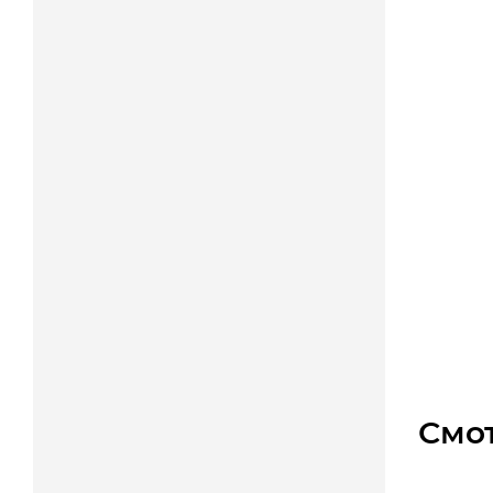
Взрыво
Уто
Цена
Смо