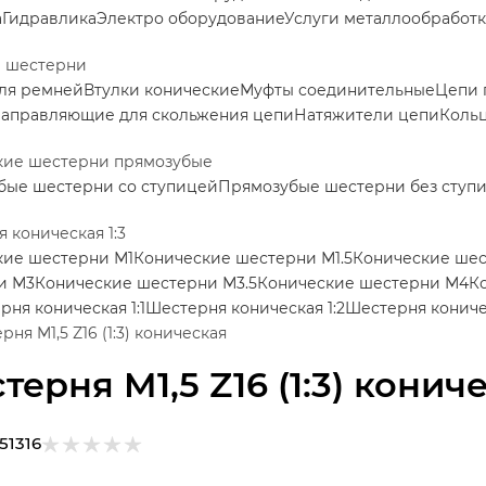
а
Гидравлика
Электро оборудование
Услуги металлообработ
е шестерни
ля ремней
Втулки конические
Муфты соединительные
Цепи 
аправляющие для скольжения цепи
Натяжители цепи
Коль
кие шестерни прямозубые
бые шестерни со ступицей
Прямозубые шестерни без ступ
 коническая 1:3
кие шестерни М1
Конические шестерни М1.5
Конические ше
и М3
Конические шестерни М3.5
Конические шестерни М4
К
рня коническая 1:1
Шестерня коническая 1:2
Шестерня коничес
ня M1,5 Z16 (1:3) коническая
терня M1,5 Z16 (1:3) конич
51316