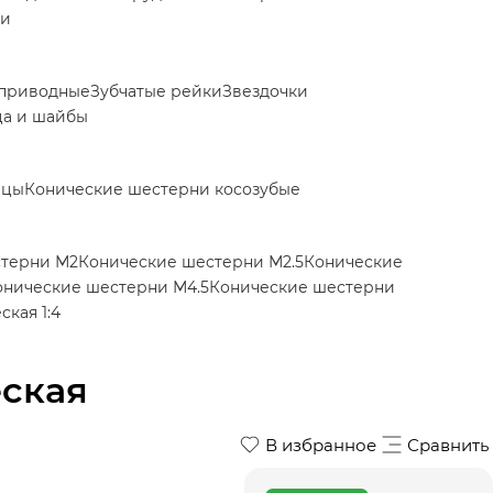
ки
приводные
Зубчатые рейки
Звездочки
ца и шайбы
ицы
Конические шестерни косозубые
стерни М2
Конические шестерни М2.5
Конические
онические шестерни М4.5
Конические шестерни
кая 1:4
еская
В избранное
Сравнить