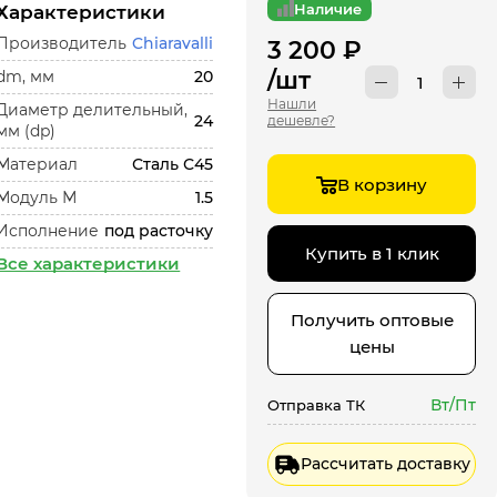
Наличие
Характеристики
Производитель
Chiaravalli
3 200
₽
/шт
dm, мм
20
Нашли
Диаметр делительный,
24
дешевле?
мм (dp)
Материал
Сталь С45
В корзину
Модуль М
1.5
Исполнение
под расточку
Купить в 1 клик
Все характеристики
Получить оптовые
цены
Вт/Пт
Отправка ТК
Рассчитать доставку