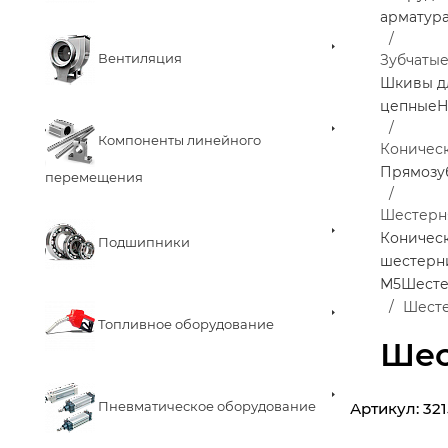
арматур
Вентиляция
Зубчаты
Шкивы д
цепные
Н
Компоненты линейного
Коничес
Прямозу
перемещения
Шестерня
Коничес
Подшипники
шестерн
М5
Шесте
Шестер
Топливное оборудование
Шес
Пневматическое оборудование
Артикул:
321