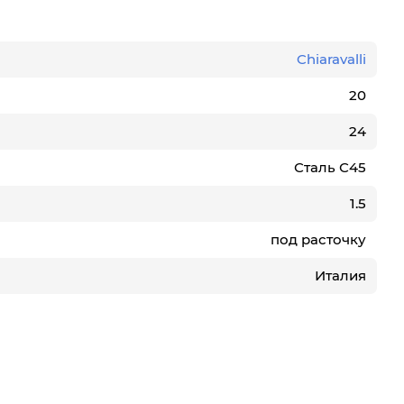
Chiaravalli
20
24
Сталь С45
1.5
под расточку
Италия