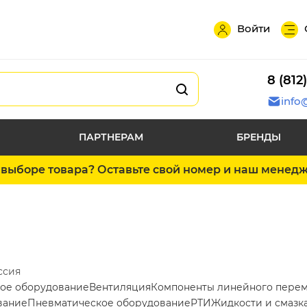
Войти
8 (812
info
ПАРТНЕРАМ
БРЕНДЫ
выборе товара? Оставьте свой номер и наш менед
ссия
ое оборудование
Вентиляция
Компоненты линейного пере
вание
Пневматическое оборудование
РТИ
Жидкости и смазк