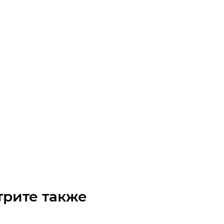
защищенный электродвигатель C.GM1Exd 80 2 (1.5/3000)
чните наличие
 по запросу
трите также