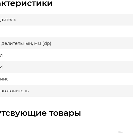
актеристики
дитель
 делительный, мм (dp)
л
М
ние
изготовитель
утсвующие товары