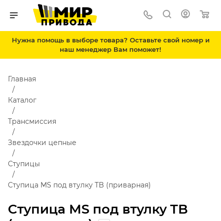
Нужна помощь в выборе товара? Оставьте свой номер и
наш менеджер Вам поможет!
Главная
Каталог
Трансмиссия
Звездочки цепные
Ступицы
Cтупица MS под втулку TB (приварная)
Cтупица MS под втулку TB