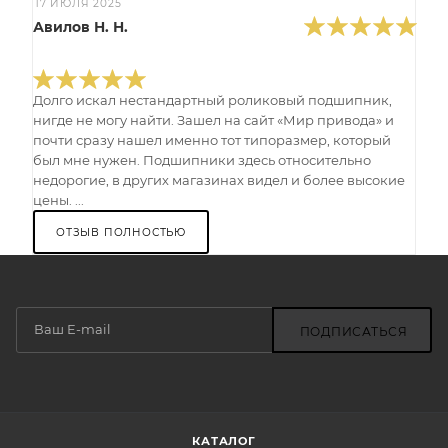
17 ИЮЛЯ 2025
Авилов Н. Н.
Долго искал нестандартный роликовый подшипник,
нигде не могу найти. Зашел на сайт «Мир привода» и
почти сразу нашел именно тот типоразмер, который
был мне нужен. Подшипники здесь относительно
недорогие, в других магазинах видел и более высокие
цены. ...
ОТЗЫВ ПОЛНОСТЬЮ
ПОДПИСАТЬСЯ
КАТАЛОГ