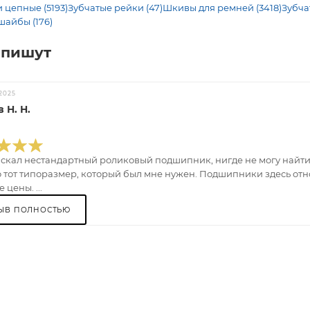
 цепные (5193)
Зубчатые рейки (47)
Шкивы для ремней (3418)
Зубча
шайбы (176)
 пишут
2025
 Н. Н.
искал нестандартный роликовый подшипник, нигде не могу найти.
 тот типоразмер, который был мне нужен. Подшипники здесь отно
 цены. ...
ЫВ ПОЛНОСТЬЮ