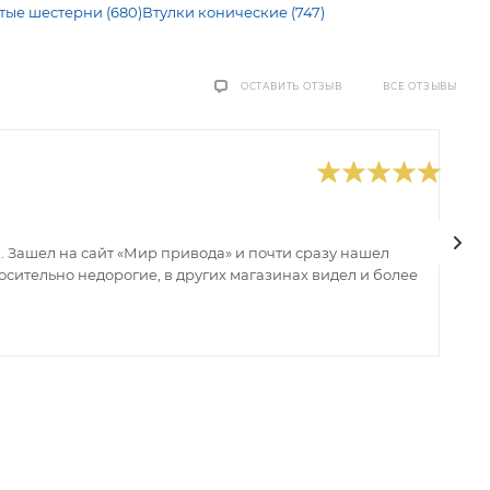
тые шестерни (680)
Втулки конические (747)
ВСЕ ОТЗЫВЫ
ОСТАВИТЬ ОТЗЫВ
0
В
 Зашел на сайт «Мир привода» и почти сразу нашел
В
сительно недорогие, в других магазинах видел и более
з
ин