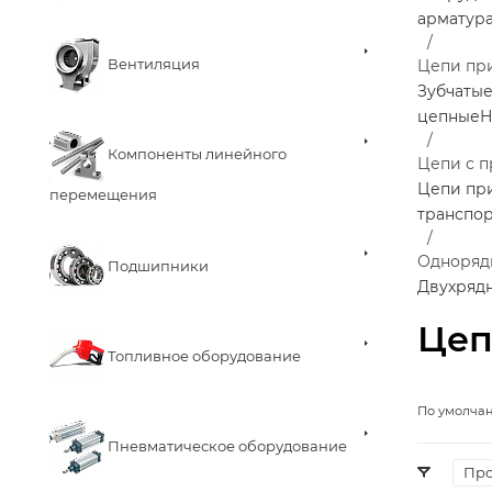
арматур
Вентиляция
Цепи пр
Зубчаты
цепные
Н
Компоненты линейного
Цепи с 
Цепи пр
перемещения
транспо
Одноряд
Подшипники
Двухряд
Цеп
Топливное оборудование
По умолча
Пневматическое оборудование
Про