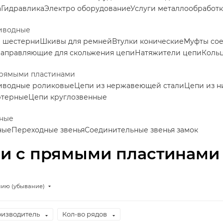
а
Гидравлика
Электро оборудование
Услуги металлообработ
иводные
е шестерни
Шкивы для ремней
Втулки конические
Муфты со
аправляющие для скольжения цепи
Натяжители цепи
Коль
прямыми пластинами
иводные роликовые
Цепи из нержавеющей стали
Цепи из н
ртерные
Цепи круглозвенные
ные
ные
Переходные звенья
Соединительные звенья замок
и с прямыми пластинами
нию (убывание)
изводитель
Кол-во рядов