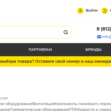
Войти
8 (812
info
ПАРТНЕРАМ
БРЕНДЫ
выборе товара? Оставьте свой номер и наш менед
ссия
ое оборудование
Вентиляция
Компоненты линейного пере
вание
Пневматическое оборудование
РТИ
Жидкости и смазк