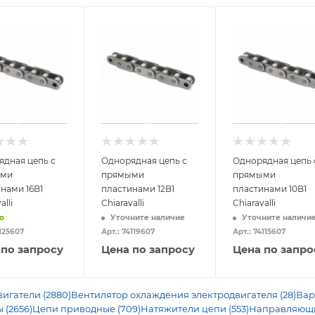
ядная цепь с
Однорядная цепь с
Однорядная цепь 
ыми
прямыми
прямыми
нами 16B1
пластинами 12B1
пластинами 10B1
alli
Chiaravalli
Chiaravalli
о
Уточните наличие
Уточните наличи
4125607
Арт.: 74119607
Арт.: 74115607
 по запросу
Цена по запросу
Цена по запро
игатели (2880)
Вентилятор охлаждения электродвигателя (28)
Вар
 (2656)
Цепи приводные (709)
Натяжители цепи (553)
Направляющие