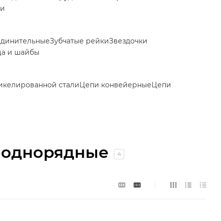
ки
единительные
Зубчатые рейки
Звездочки
ца и шайбы
икелированной стали
Цепи конвейерные
Цепи
 однорядные
4