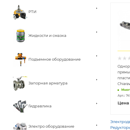
РТИ
Жидкости и смазка
Подъемное оборудование
Однор
прям
пласти
Запорная арматура
Chiarav
Мног
Арт.: 7
Цена
Гидравлика
Электродв
Электро оборудование
Редукторы