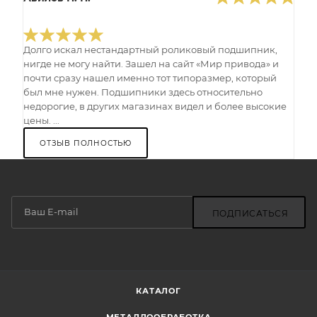
Долго искал нестандартный роликовый подшипник,
нигде не могу найти. Зашел на сайт «Мир привода» и
почти сразу нашел именно тот типоразмер, который
был мне нужен. Подшипники здесь относительно
недорогие, в других магазинах видел и более высокие
цены. ...
ОТЗЫВ ПОЛНОСТЬЮ
ПОДПИСАТЬСЯ
КАТАЛОГ