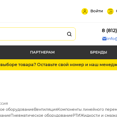
Войти
8 (812
info
ПАРТНЕРАМ
БРЕНДЫ
выборе товара? Оставьте свой номер и наш менед
ссия
ое оборудование
Вентиляция
Компоненты линейного пере
вание
Пневматическое оборудование
РТИ
Жидкости и смазк