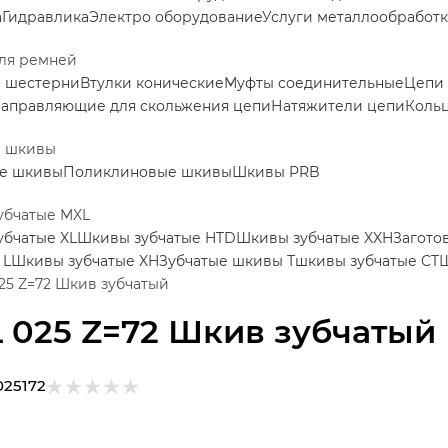
а
Гидравлика
Электро оборудование
Услуги металлообработ
ля ремней
е шестерни
Втулки конические
Муфты соединительные
Цепи
аправляющие для скольжения цепи
Натяжители цепи
Коль
е шкивы
е шкивы
Поликлиновые шкивы
Шкивы PRB
убчатые MXL
убчатые XL
Шкивы зубчатые HTD
Шкивы зубчатые XXH
Загото
 L
Шкивы зубчатые XH
Зубчатые шкивы Т
шкивы зубчатые CT
Ш
25 Z=72 Шкив зубчатый
 025 Z=72 Шкив зубчатый
025172