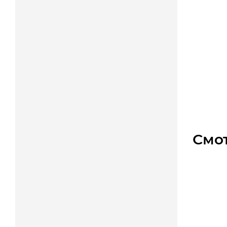
GT 5MR
Уто
404
Смо