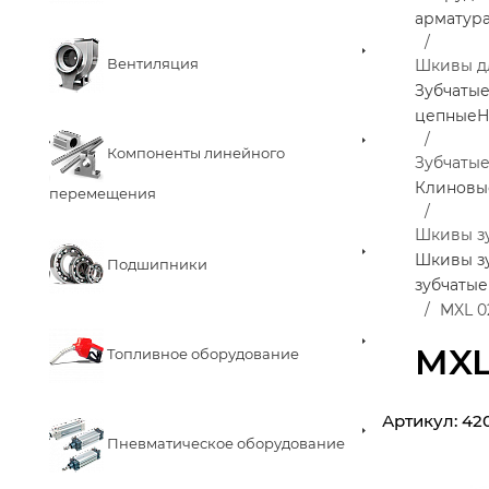
арматур
Вентиляция
Шкивы д
Зубчаты
цепные
Н
Компоненты линейного
Зубчаты
Клиновы
перемещения
Шкивы з
Шкивы з
Подшипники
зубчатые
MXL 0
MXL
Топливное оборудование
Артикул:
42
Пневматическое оборудование