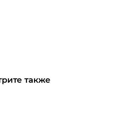
-15-18 Шкив зубчатый Poly Chain
чните наличие
Арт.: 47051518
₽
/шт
трите также