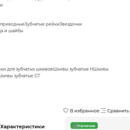
ки
 приводные
Зубчатые рейки
Звездочки
ца и шайбы
вки для зубчатых шкивов
Шкивы зубчатые H
Шкивы
кивы зубчатые GT
В избранное
Сравнить
Наличие
Характеристики