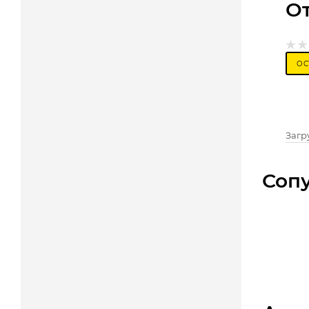
О
ОС
Загру
Соп