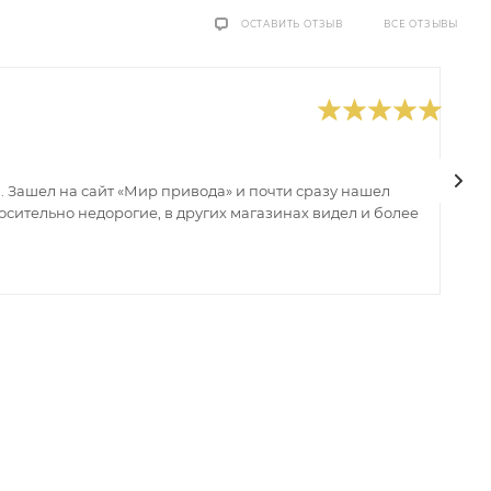
ВСЕ ОТЗЫВЫ
ОСТАВИТЬ ОТЗЫВ
0
В
 Зашел на сайт «Мир привода» и почти сразу нашел
В
сительно недорогие, в других магазинах видел и более
з
ин