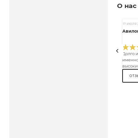
О нас
17 ИЮЛЯ 
Авилов
Долго 
именно
высокие
ОТЗ