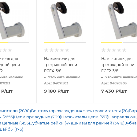
итель для
Натяжитель для
Натяжитель для
ядной цепи
трехрядной цепи
трехрядной цепи
/2
EGE4-5/8
EGE2-3/8
ните наличие
Уточните наличие
Уточните наличи
4071213
Арт.: 94071503
Арт.: 94070903
₽
/шт
9 180
₽
/шт
7 430
₽
/шт
игатели (2880)
Вентилятор охлаждения электродвигателя (28)
Вар
 (2656)
Цепи приводные (709)
Натяжители цепи (553)
Направляющие
 цепные (5193)
Зубчатые рейки (47)
Шкивы для ремней (3418)
Зубча
шайбы (176)