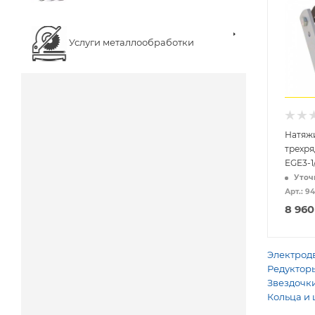
Услуги металлообработки
Натяж
трехр
EGE3-1
Уточ
Арт.: 9
8 960
Электродв
Редукторы
Звездочки
Кольца и 