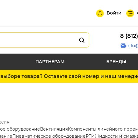
Войти
8 (812
info
ПАРТНЕРАМ
БРЕНДЫ
выборе товара? Оставьте свой номер и наш менед
ссия
ое оборудование
Вентиляция
Компоненты линейного пере
вание
Пневматическое оборудование
РТИ
Жидкости и смазк