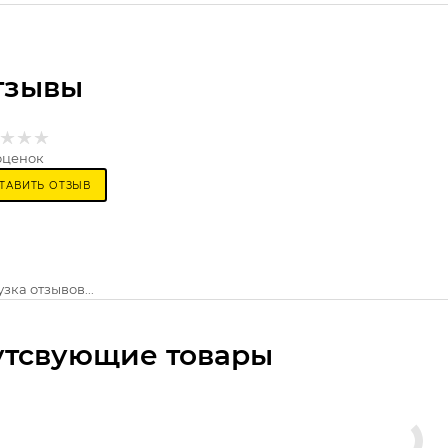
тзывы
оценок
ТАВИТЬ ОТЗЫВ
зка отзывов...
утсвующие товары