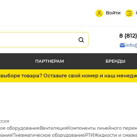
Войти
8 (812
info
ПАРТНЕРАМ
БРЕНДЫ
выборе товара? Оставьте свой номер и наш менед
ссия
ое оборудование
Вентиляция
Компоненты линейного пере
вание
Пневматическое оборудование
РТИ
Жидкости и смазк