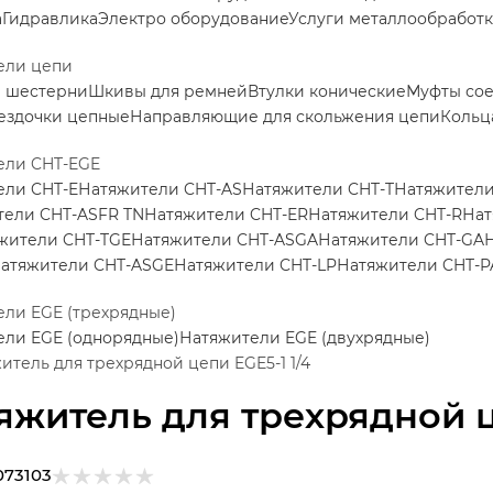
а
Гидравлика
Электро оборудование
Услуги металлообработ
ели цепи
е шестерни
Шкивы для ремней
Втулки конические
Муфты со
ездочки цепные
Направляющие для скольжения цепи
Кольц
ели CHT-EGE
ели CHT-E
Натяжители CHT-AS
Натяжители CHT-T
Натяжители
тели CHT-ASFR TN
Натяжители CHT-ER
Натяжители CHT-R
Нат
жители CHT-TGE
Натяжители CHT-ASGA
Натяжители CHT-GA
атяжители CHT-ASGE
Натяжители CHT-LP
Натяжители CHT-P
ли EGE (трехрядные)
ели EGE (однорядные)
Натяжители EGE (двухрядные)
итель для трехрядной цепи EGE5-1 1/4
яжитель для трехрядной ц
073103