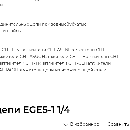
ки
единительные
Цепи приводные
Зубчатые
а и шайбы
 CHT-TTN
Натяжители CHT-ASTN
Натяжители CHT-
яжители CHT-ASGO
Натяжители CHT-P
Натяжители CHT-
Натяжители CHT-TR
Натяжители CHT-GE
Натяжители
AE-PAO
Натяжители цепи из нержавеющей стали
епи EGE5-1 1/4
В избранное
Сравнить