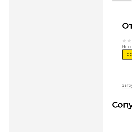
О
Нет 
ОС
Загру
Соп