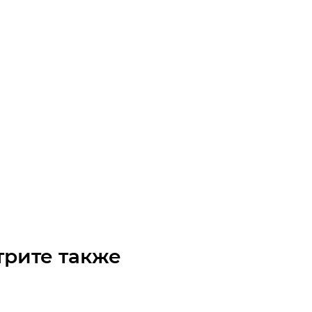
чка 06B-1 Z=20 с подшипником
чните наличие
Арт.: 30009020
/шт
трите также