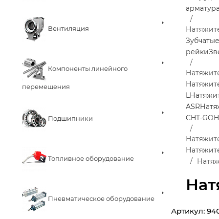
арматур
Вентиляция
Натяжит
Зубчаты
рейки
Зв
Компоненты линейного
Натяжит
Натяжит
перемещения
L
Натяжи
ASR
Натя
CHT-GO
Н
Подшипники
Натяжите
Натяжит
Топливное оборудование
Натяж
Нат
Пневматическое оборудование
Артикул:
94