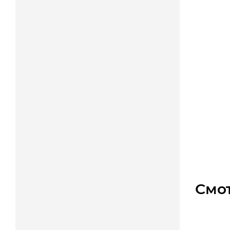
Звездо
Уто
763
₽
Смо