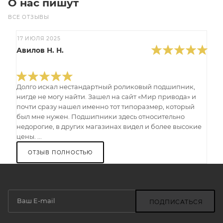
О нас пишут
ВСЕ ОТЗЫВЫ
17 ИЮЛЯ 2025
Авилов Н. Н.
Долго искал нестандартный роликовый подшипник,
нигде не могу найти. Зашел на сайт «Мир привода» и
почти сразу нашел именно тот типоразмер, который
был мне нужен. Подшипники здесь относительно
недорогие, в других магазинах видел и более высокие
цены. ...
ОТЗЫВ ПОЛНОСТЬЮ
ПОДПИСАТЬСЯ