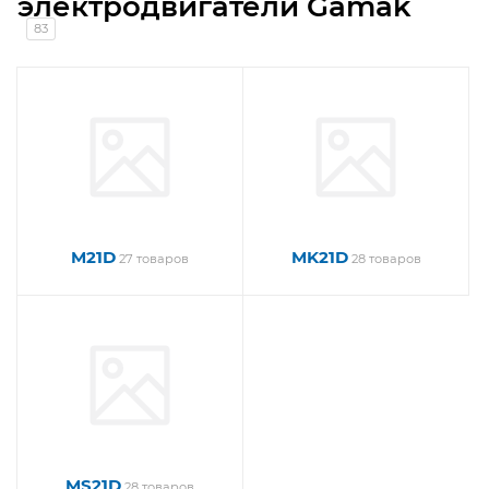
электродвигатели Gamak
83
M21D
MK21D
27 товаров
28 товаров
MS21D
28 товаров