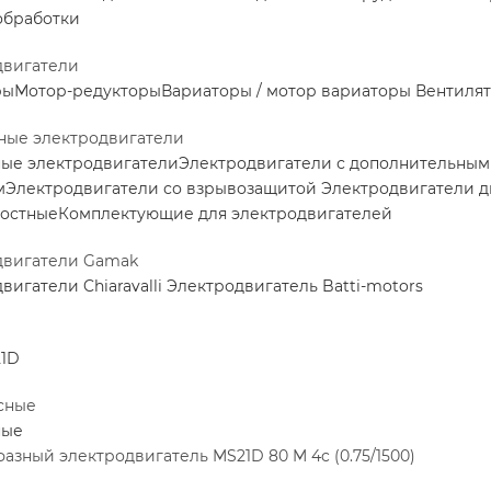
обработки
двигатели
ры
Мотор-редукторы
Вариаторы / мотор вариаторы
Вентилят
ные электродвигатели
ные электродвигатели
Электродвигатели с дополнительны
м
Электродвигатели со взрывозащитой
Электродвигатели 
ростные
Комплектующие для электродвигателей
двигатели Gamak
вигатели Chiaravalli
Электродвигатель Batti-motors
1D
сные
ные
азный электродвигатель MS21D 80 M 4c (0.75/1500)