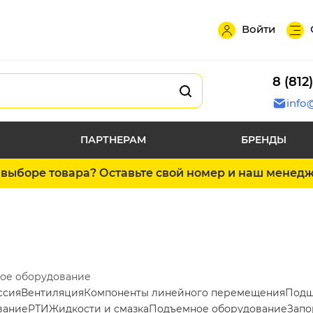
Войти
8 (812
info
ПАРТНЕРАМ
БРЕНДЫ
выборе товара? Оставьте свой номер и наш менед
ое оборудование
ссия
Вентиляция
Компоненты линейного перемещения
Подш
вание
РТИ
Жидкости и смазка
Подъемное оборудование
Запо