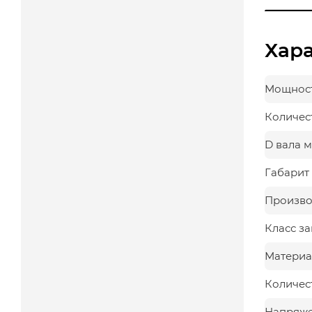
Хар
Мощност
Количес
D вала 
Габарит 
Произво
Класс з
Материа
Количес
Напряж