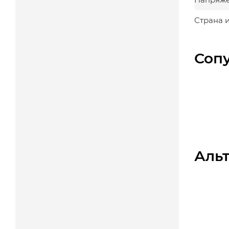
Страна 
Соп
Аль