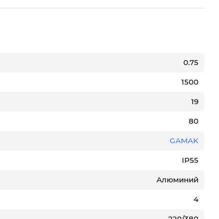
0.75
1500
19
80
GAMAK
IP55
Алюминий
4
220/380