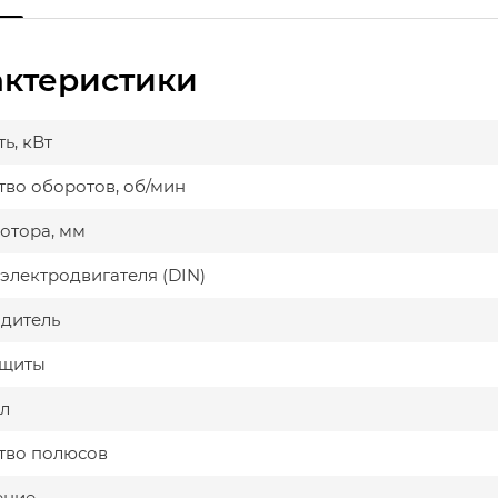
актеристики
ь, кВт
тво оборотов, об/мин
мотора, мм
электродвигателя (DIN)
дитель
ащиты
л
тво полюсов
ение