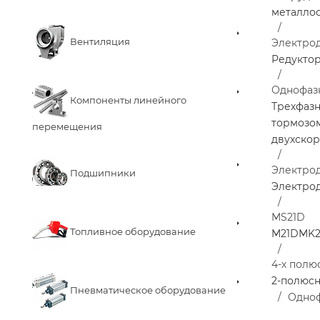
металло
Вентиляция
Электро
Редукто
Однофаз
Компоненты линейного
Трехфаз
тормозо
перемещения
двухско
Электро
Подшипники
Электрод
MS21D
Топливное оборудование
M21D
MK2
4-х полю
2-полюс
Пневматическое оборудование
Одноф