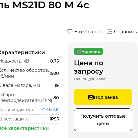
ь MS21D 80 M 4c
В избранное
Сравнить
Наличие
Характеристики
Мощность, кВт
0.75
Цена по
запросу
Количество оборотов,
1500
об/мин
Нашли дешевле?
D вала мотора, мм
19
Габарит
Под заказ
80
электродвигателя (DIN)
Производитель
GAMAK
Получить оптовые
Класс защиты
IP55
цены
Все характеристики