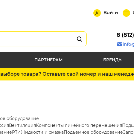
Войти
8 (812
info
ПАРТНЕРАМ
БРЕНДЫ
выборе товара? Оставьте свой номер и наш менед
ое оборудование
ссия
Вентиляция
Компоненты линейного перемещения
Подш
вание
РТИ
Жидкости и смазка
Подъемное оборудование
Запо