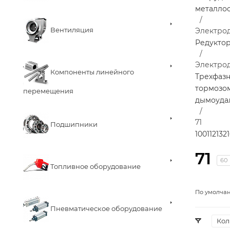
металло
Вентиляция
Электро
Редукто
Электро
Компоненты линейного
Трехфаз
тормозо
перемещения
дымоуда
71
Подшипники
100
112
132
71
60
Топливное оборудование
По умолча
Пневматическое оборудование
Кол