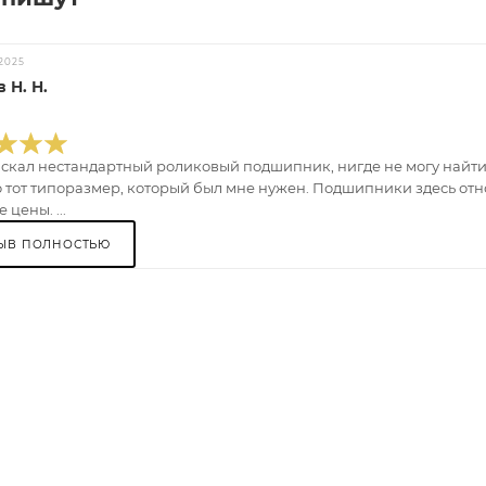
2025
 Н. Н.
искал нестандартный роликовый подшипник, нигде не могу найти.
 тот типоразмер, который был мне нужен. Подшипники здесь отно
 цены. ...
ЫВ ПОЛНОСТЬЮ