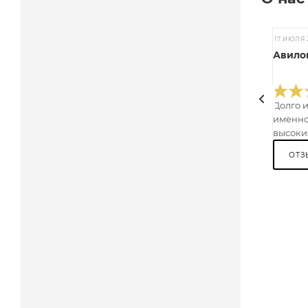
17 ИЮЛЯ 
Авилов
Долго 
именно
высокие
ОТЗ