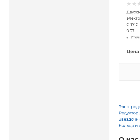
Двухс
элект
GR71C 4
0.37)
Уточ
Цена
Электродв
Редукторы
Звездочки
Кольца и 
О нас