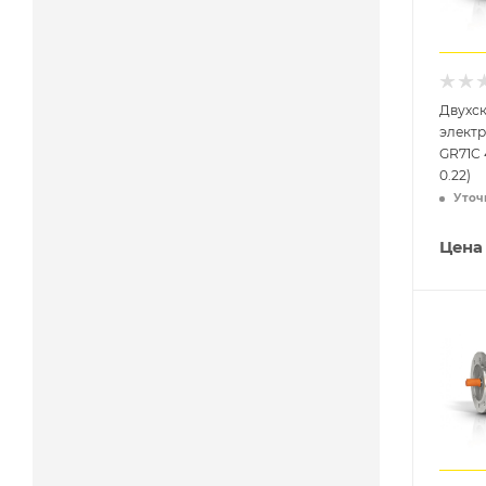
Двухс
элект
GR71C 4
0.22)
Уточ
Цена