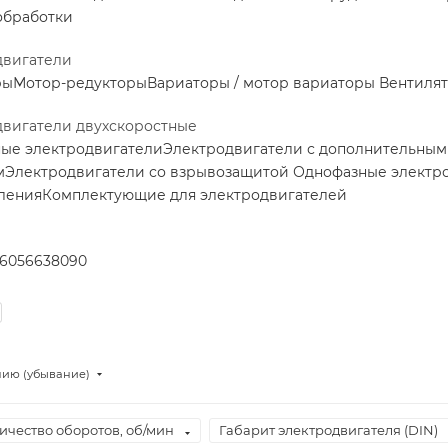
обработки
двигатели
ры
Мотор-редукторы
Вариаторы / мотор вариаторы
Вентилят
двигатели двухскоростные
ные электродвигатели
Электродвигатели с дополнительны
м
Электродвигатели со взрывозащитой
Однофазные электр
ления
Комплектующие для электродвигателей
160
56
63
80
90
нию (убывание)
ичество оборотов, об/мин
Габарит электродвигателя (DIN)