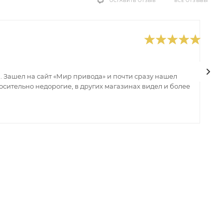
ВСЕ ОТЗЫВЫ
ОСТАВИТЬ ОТЗЫВ
0
В
 Зашел на сайт «Мир привода» и почти сразу нашел
В
сительно недорогие, в других магазинах видел и более
з
ин