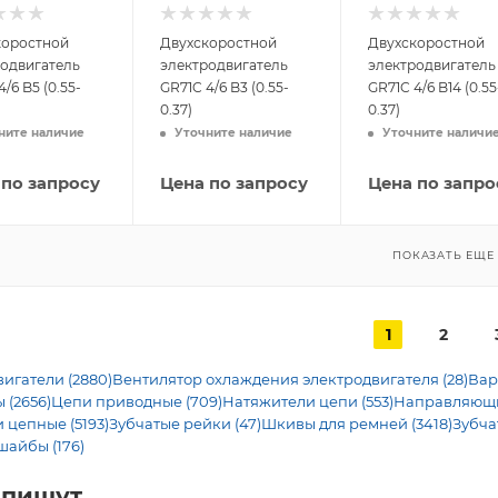
коростной
Двухскоростной
Двухскоростной
родвигатель
электродвигатель
электродвигатель
/6 B5 (0.55-
GR71C 4/6 B3 (0.55-
GR71C 4/6 B14 (0.55
0.37)
0.37)
ните наличие
Уточните наличие
Уточните наличи
 по запросу
Цена по запросу
Цена по запро
ПОКАЗАТЬ ЕЩЕ
1
2
игатели (2880)
Вентилятор охлаждения электродвигателя (28)
Вар
 (2656)
Цепи приводные (709)
Натяжители цепи (553)
Направляющие
 цепные (5193)
Зубчатые рейки (47)
Шкивы для ремней (3418)
Зубча
шайбы (176)
 пишут