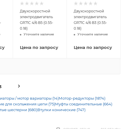
Двухскоростной
Двухскоростной
электродвигатель
электродвигатель
-
GR71C 4/6 B5 (0.55-
GR71C 4/6 B3 (0.55-
0.18)
0.18)
е
Уточните наличие
Уточните наличие
су
Цена по запросу
Цена по запросу
3
иаторы / мотор вариаторы (14)
Мотор-редукторы (1874)
 для скольжения цепи (75)
Муфты соединительные (664)
тые шестерни (680)
Втулки конические (747)