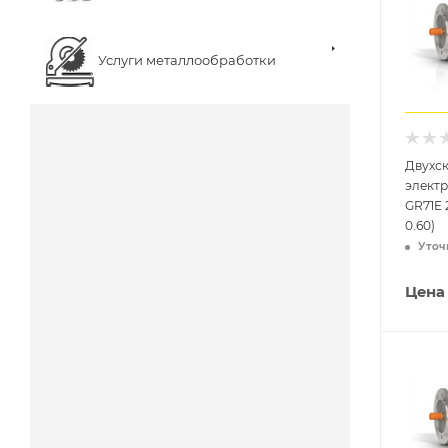
Услуги металлообработки
Двухс
элект
GR71E 2
0.60)
Уточ
Цена