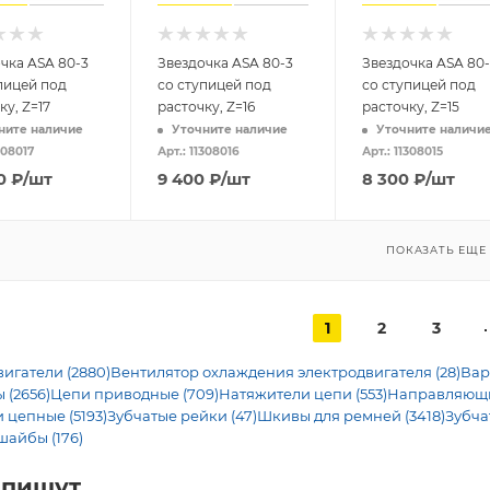
чка ASA 80-3
Звездочка ASA 80-3
Звездочка ASA 80-
пицей под
со ступицей под
со ступицей под
ку, Z=17
расточку, Z=16
расточку, Z=15
ните наличие
Уточните наличие
Уточните наличи
308017
Арт.: 11308016
Арт.: 11308015
0
₽
/шт
9 400
₽
/шт
8 300
₽
/шт
ПОКАЗАТЬ ЕЩЕ
1
2
3
игатели (2880)
Вентилятор охлаждения электродвигателя (28)
Вар
 (2656)
Цепи приводные (709)
Натяжители цепи (553)
Направляющие
 цепные (5193)
Зубчатые рейки (47)
Шкивы для ремней (3418)
Зубча
шайбы (176)
 пишут