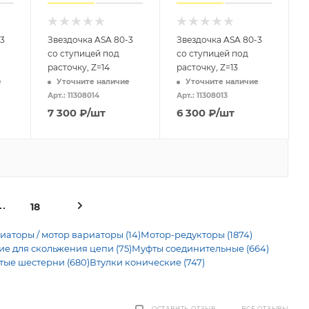
3
Звездочка ASA 80-3
Звездочка ASA 80-3
со ступицей под
со ступицей под
расточку, Z=14
расточку, Z=13
е
Уточните наличие
Уточните наличие
Арт.: 11308014
Арт.: 11308013
7 300
₽
/шт
6 300
₽
/шт
18
иаторы / мотор вариаторы (14)
Мотор-редукторы (1874)
 для скольжения цепи (75)
Муфты соединительные (664)
тые шестерни (680)
Втулки конические (747)