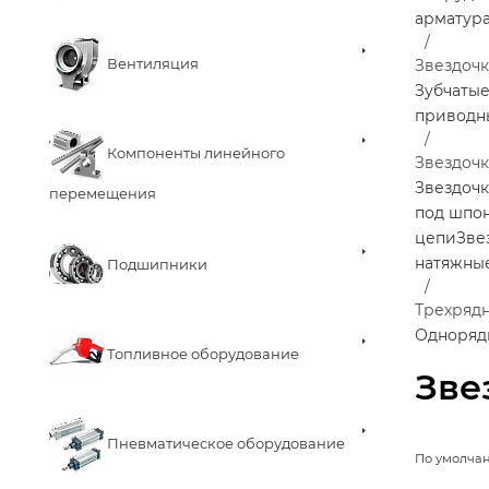
арматур
Вентиляция
Звездоч
Зубчаты
приводн
Компоненты линейного
Звездочк
Звездочк
перемещения
под шпо
цепи
Зве
натяжны
Подшипники
Трехряд
Одноряд
Топливное оборудование
Зве
Пневматическое оборудование
По умолча