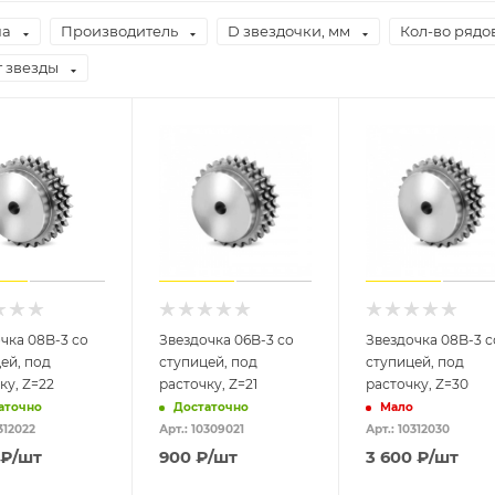
на
Производитель
D звездочки, мм
Кол-во рядо
 звезды
чка 08B-3 со
Звездочка 06B-3 со
Звездочка 08B-3 с
ей, под
ступицей, под
ступицей, под
ку, Z=22
расточку, Z=21
расточку, Z=30
аточно
Достаточно
Мало
312022
Арт.: 10309021
Арт.: 10312030
₽
/шт
900
₽
/шт
3 600
₽
/шт