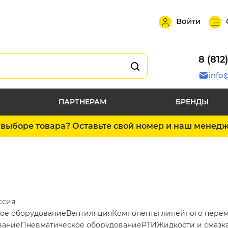
Войти
8 (812
info
ПАРТНЕРАМ
БРЕНДЫ
выборе товара? Оставьте свой номер и наш менед
ссия
ое оборудование
Вентиляция
Компоненты линейного пере
вание
Пневматическое оборудование
РТИ
Жидкости и смазк