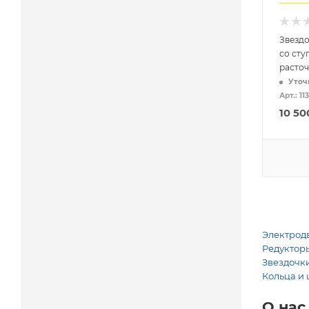
Звездо
со сту
расточ
Уточ
Арт.: 11
10 50
Электродв
Редукторы
Звездочки
Кольца и 
О нас