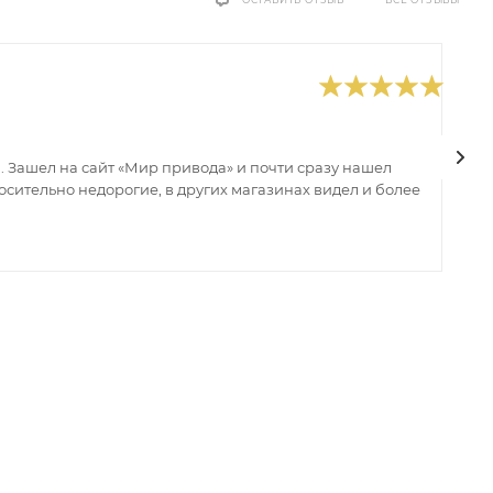
ВСЕ ОТЗЫВЫ
ОСТАВИТЬ ОТЗЫВ
0
В
 Зашел на сайт «Мир привода» и почти сразу нашел
В
сительно недорогие, в других магазинах видел и более
з
ин