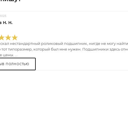
2025
 Н. Н.
искал нестандартный роликовый подшипник, нигде не могу найти.
 тот типоразмер, который был мне нужен. Подшипники здесь отно
 цены. ...
ЫВ ПОЛНОСТЬЮ