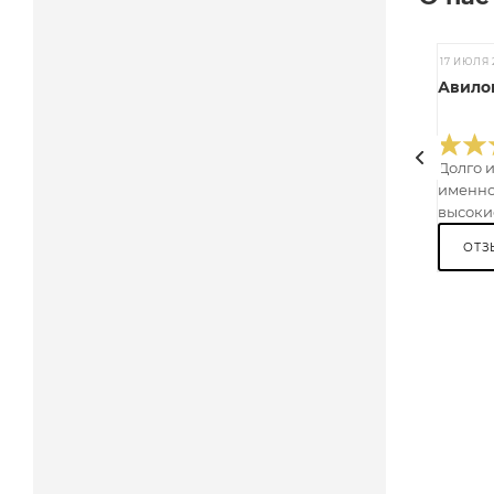
17 ИЮЛЯ 
Авилов
Долго 
именно
высокие
ОТЗ