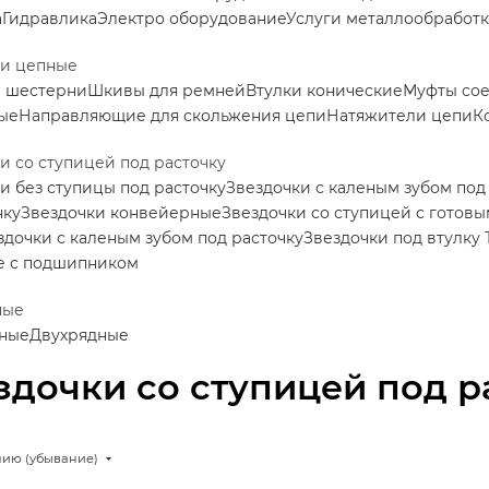
а
Гидравлика
Электро оборудование
Услуги металлообработ
ки цепные
е шестерни
Шкивы для ремней
Втулки конические
Муфты со
ые
Направляющие для скольжения цепи
Натяжители цепи
К
и со ступицей под расточку
и без ступицы под расточку
Звездочки с каленым зубом под
нку
Звездочки конвейерные
Звездочки со ступицей с готов
здочки с каленым зубом под расточку
Звездочки под втулку 
е с подшипником
ные
ные
Двухрядные
здочки со ступицей под р
нию (убывание)