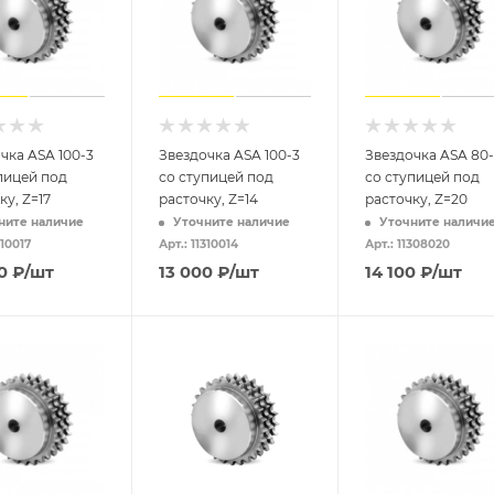
чка ASA 100-3
Звездочка ASA 100-3
Звездочка ASA 80-
пицей под
со ступицей под
со ступицей под
ку, Z=17
расточку, Z=14
расточку, Z=20
ните наличие
Уточните наличие
Уточните наличи
310017
Арт.: 11310014
Арт.: 11308020
0
₽
/шт
13 000
₽
/шт
14 100
₽
/шт