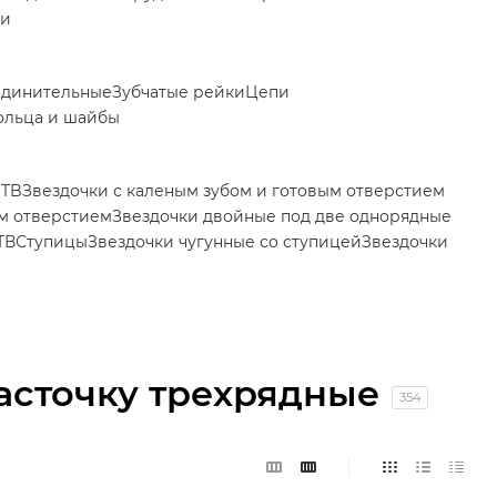
ки
единительные
Зубчатые рейки
Цепи
ольца и шайбы
 TB
Звездочки с каленым зубом и готовым отверстием
ым отверстием
Звездочки двойные под две однорядные
ТВ
Ступицы
Звездочки чугунные со ступицей
Звездочки
асточку трехрядные
354