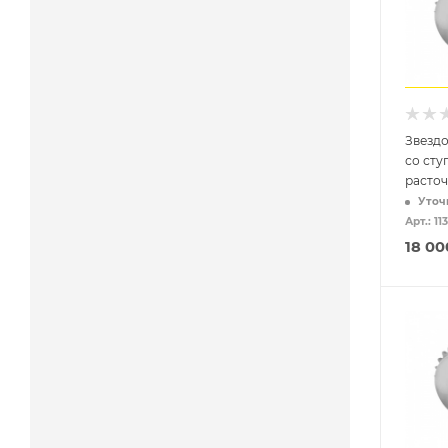
Звездо
со сту
расточ
Уточ
Арт.: 11
18 00