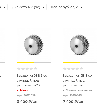
в
Диаметр, мм (de)
Кол-во зубьев, Z
о
Звездочка 08B-3 со
Звездочка 12B-3 со
ступицей, под
ступицей, под
расточку, Z=29
расточку, Z=25
Мало
Уточните наличие
Арт.: 10312029
Арт.: 10319025
3 400
₽
/шт
7 400
₽
/шт