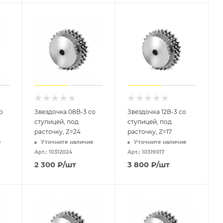
о
Звездочка 08B-3 со
Звездочка 12B-3 со
ступицей, под
ступицей, под
расточку, Z=24
расточку, Z=17
е
Уточните наличие
Уточните наличие
Арт.: 10312024
Арт.: 10319017
2 300
₽
/шт
3 800
₽
/шт