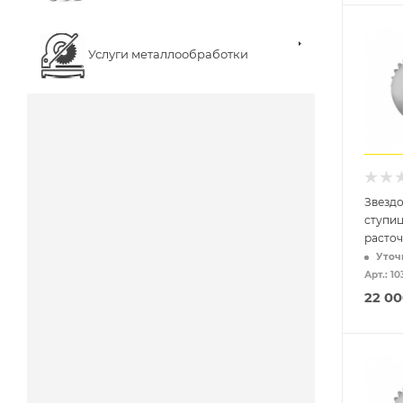
Услуги металлообработки
Звездо
ступиц
расточ
Уточ
Арт.: 10
22 0