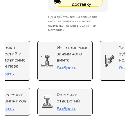
доставку
Цена действительна только для
интернет-магазина и может
отличаться от цен в розничных
магазинах
сточка
Изготовление
Зака
верстий и
зажимного
зубч
готовление
винта
коле
он паза
Выбрать
Выб
брать
прессовка
Расточка
одшипников
отверстий
брать
Выбрать