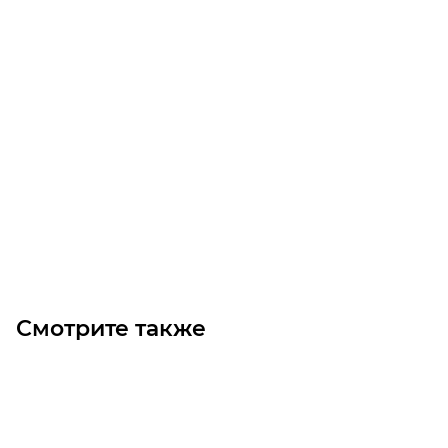
CH-07 R.80 90F24 червячный редуктор Chiaravalli
Уточните наличие
Цена по запросу
Под заказ
Смотрите также