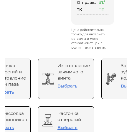
Вт/
Отправка
Пт
ТК
Цена действительна
только для интернет-
магазина и может
отличаться от цен в
розничных магазинах
сточка
Изготовление
Зака
верстий и
зажимного
зубч
готовление
винта
коле
он паза
Выбрать
Выб
брать
прессовка
Расточка
одшипников
отверстий
брать
Выбрать