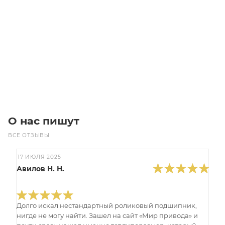
Линейный модуль YR-EGHS175F-BL-10-850
Уточните наличие
Цена по запросу
Под заказ
О нас пишут
ВСЕ ОТЗЫВЫ
17 ИЮЛЯ 2025
Авилов Н. Н.
Долго искал нестандартный роликовый подшипник,
нигде не могу найти. Зашел на сайт «Мир привода» и