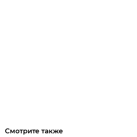
Линейный модуль YR-EGHS175F-BL-5-400
Уточните наличие
Цена по запросу
Под заказ
Смотрите также