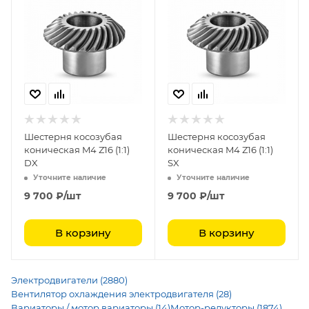
Шестерня косозубая
Шестерня косозубая
коническая M4 Z16 (1:1)
коническая M4 Z16 (1:1)
DX
SX
Уточните наличие
Уточните наличие
9 700
₽
/шт
9 700
₽
/шт
В корзину
В корзину
Электродвигатели (2880)
Вентилятор охлаждения электродвигателя (28)
Вариаторы / мотор вариаторы (14)
Мотор-редукторы (1874)