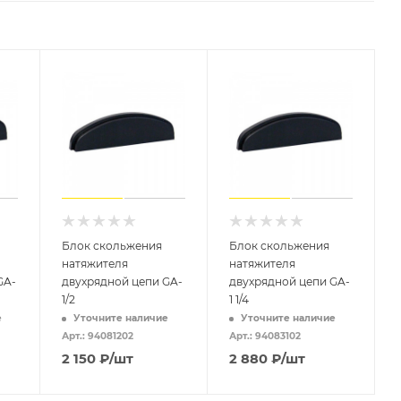
Блок скольжения
Блок скольжения
натяжителя
натяжителя
GA-
двухрядной цепи GA-
двухрядной цепи GA-
1/2
1 1/4
е
Уточните наличие
Уточните наличие
Арт.: 94081202
Арт.: 94083102
2 150
₽
/шт
2 880
₽
/шт