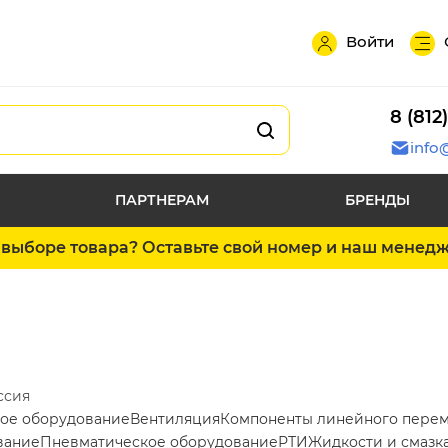
Войти
8 (812
info
ПАРТНЕРАМ
БРЕНДЫ
выборе товара? Оставьте свой номер и наш менед
ссия
ое оборудование
Вентиляция
Компоненты линейного пере
вание
Пневматическое оборудование
РТИ
Жидкости и смазк