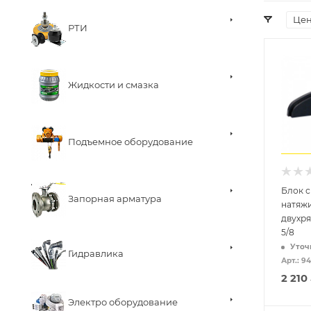
Це
РТИ
Жидкости и смазка
Подъемное оборудование
Блок 
Запорная арматура
натяж
двухря
5/8
Уточ
Гидравлика
Арт.: 9
2 210
Электро оборудование