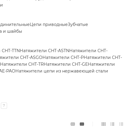
ки
единительные
Цепи приводные
Зубчатые
а и шайбы
 CHT-TTN
Натяжители CHT-ASTN
Натяжители CHT-
яжители CHT-ASGO
Натяжители CHT-P
Натяжители CHT-
Натяжители CHT-TR
Натяжители CHT-GE
Натяжители
AE-PAO
Натяжители цепи из нержавеющей стали
7