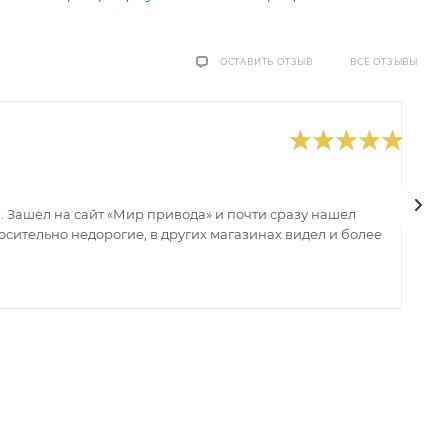
ВСЕ ОТЗЫВЫ
ОСТАВИТЬ ОТЗЫВ
0
В
 Зашел на сайт «Мир привода» и почти сразу нашел
В
сительно недорогие, в других магазинах видел и более
з
ин