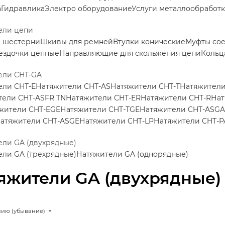
а
Гидравлика
Электро оборудование
Услуги металлообработ
ели цепи
е шестерни
Шкивы для ремней
Втулки конические
Муфты со
ездочки цепные
Направляющие для скольжения цепи
Кольц
ели CHT-GA
ели CHT-E
Натяжители CHT-AS
Натяжители CHT-T
Натяжители
тели CHT-ASFR TN
Натяжители CHT-ER
Натяжители CHT-R
Нат
жители CHT-EGE
Натяжители CHT-TGE
Натяжители CHT-ASGA
атяжители CHT-ASGE
Натяжители CHT-LP
Натяжители CHT-P
ли GA (двухрядные)
ли GA (трехрядные)
Натяжители GA (однорядные)
яжители GA (двухрядные)
нию (убывание)