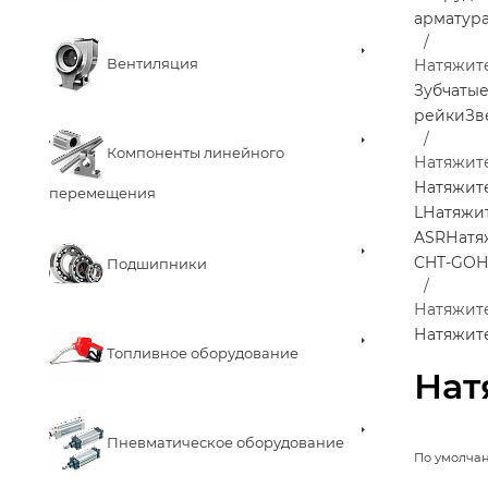
арматур
Вентиляция
Натяжит
Зубчаты
рейки
Зв
Компоненты линейного
Натяжит
Натяжит
перемещения
L
Натяжи
ASR
Натя
CHT-GO
Н
Подшипники
Натяжите
Натяжите
Топливное оборудование
Нат
Пневматическое оборудование
По умолча