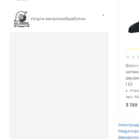
Услуги металлообработки
Блок 
натяж
двухря
1 1/2
Уточ
Арт.: 9
3 120
Электродв
Редукторы
Звездочки