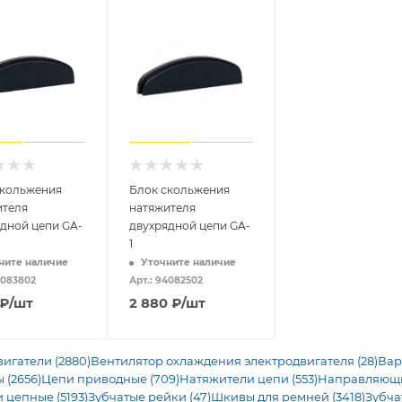
скольжения
Блок скольжения
ителя
натяжителя
дной цепи GA-
двухрядной цепи GA-
1
ните наличие
Уточните наличие
4083802
Арт.: 94082502
₽
/шт
2 880
₽
/шт
игатели (2880)
Вентилятор охлаждения электродвигателя (28)
Вар
 (2656)
Цепи приводные (709)
Натяжители цепи (553)
Направляющие
 цепные (5193)
Зубчатые рейки (47)
Шкивы для ремней (3418)
Зубча