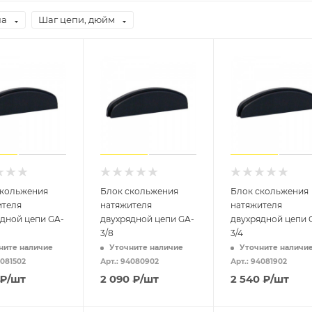
на
Шаг цепи, дюйм
скольжения
Блок скольжения
Блок скольжения
ителя
натяжителя
натяжителя
дной цепи GA-
двухрядной цепи GA-
двухрядной цепи 
3/8
3/4
ните наличие
Уточните наличие
Уточните наличи
4081502
Арт.: 94080902
Арт.: 94081902
₽
/шт
2 090
₽
/шт
2 540
₽
/шт