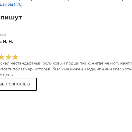
шайбы (176)
 пишут
2025
 Н. Н.
искал нестандартный роликовый подшипник, нигде не могу найти.
 тот типоразмер, который был мне нужен. Подшипники здесь отно
 цены. ...
ЫВ ПОЛНОСТЬЮ