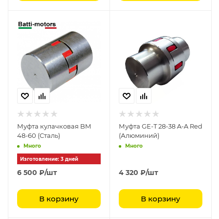
Муфта кулачковая BM
Муфта GE-T 28-38 A-A Red
48-60 (Сталь)
(Алюминий)
Много
Много
Изготовление: 3 дней
6 500
₽
/шт
4 320
₽
/шт
В корзину
В корзину