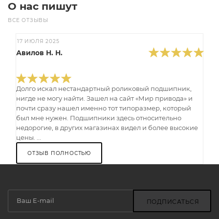
О нас пишут
ВСЕ ОТЗЫВЫ
17 ИЮЛЯ 2025
Авилов Н. Н.
Долго искал нестандартный роликовый подшипник,
нигде не могу найти. Зашел на сайт «Мир привода» и
почти сразу нашел именно тот типоразмер, который
был мне нужен. Подшипники здесь относительно
недорогие, в других магазинах видел и более высокие
цены. ...
ОТЗЫВ ПОЛНОСТЬЮ
ПОДПИСАТЬСЯ