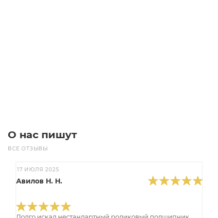
GT2 Ремень 8MGT-800-21
Уточните наличие
Цена по запросу
Под заказ
О нас пишут
ВСЕ ОТЗЫВЫ
17 ИЮЛЯ 2025
Авилов Н. Н.
Долго искал нестандартный роликовый подшипник,