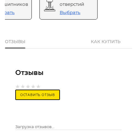
одшипников
отверстий
брать
Выбрать
ОТЗЫВЫ
КАК КУПИТЬ
Отзывы
ОСТАВИТЬ ОТЗЫВ
Загрузка отзывов...