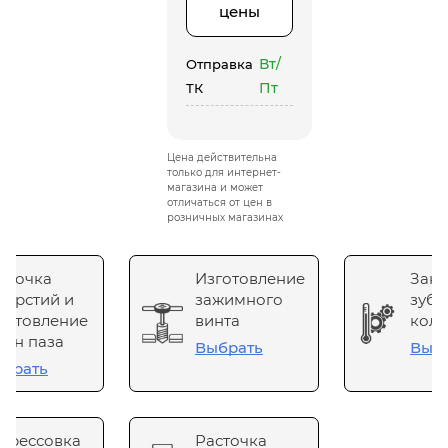
цены
Вт/
Отправка
Пт
ТК
Цена действительна
только для интернет-
магазина и может
отличаться от цен в
розничных магазинах
сточка
Изготовление
Зака
верстий и
зажимного
зубч
готовление
винта
коле
он паза
Выбрать
Выб
брать
прессовка
Расточка