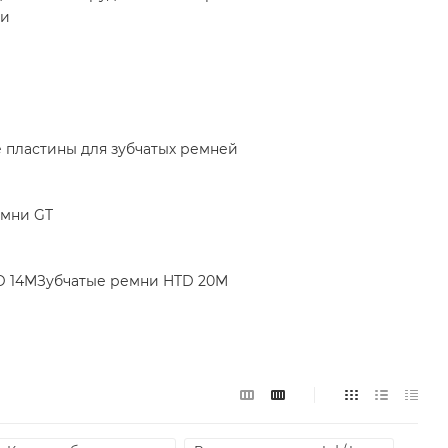
ки
пластины для зубчатых ремней
емни GT
D 14M
Зубчатые ремни HTD 20M