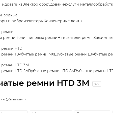
а
Гидравлика
Электро оборудование
Услуги металлообработ
риводные
оры и виброизоляторы
Конвейерные ленты
е ремни
е ремни
Поликлиновые ремни
Натяжители ремня
Зажимные 
е ремни HTD
 ремни Т
Зубчатые ремни MXL
Зубчатые ремни L
Зубчатые р
е ремни HTD 3M
е ремни HTD 5M
Зубчатые ремни HTD 8M
Зубчатые ремни HT
чатые ремни HTD 3M
497
нию (убывание)