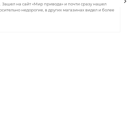
 Зашел на сайт «Мир привода» и почти сразу нашел
В
сительно недорогие, в других магазинах видел и более
з
ин