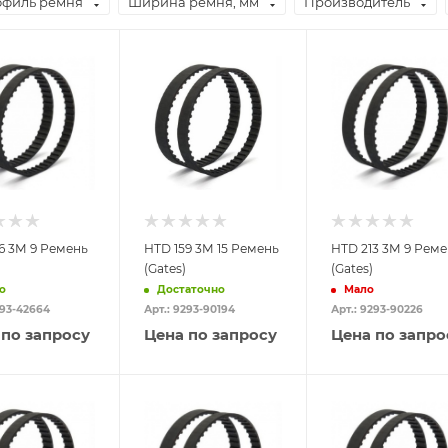
филь ремня
Ширина ремня, мм
Производитель
6 3M 9 Ремень
HTD 159 3M 15 Ремень
HTD 213 3M 9 Реме
(Gates)
(Gates)
о
Достаточно
Мало
293-42664
Арт.: 9293-90194
Арт.: 9293-90226
 по запросу
Цена по запросу
Цена по запро