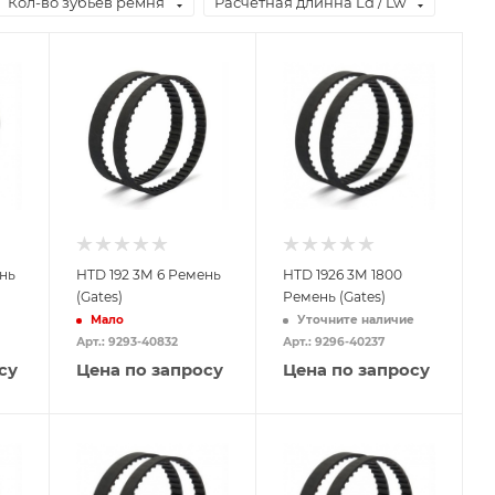
Кол-во зубьев ремня
Расчетная длинна Ld / Lw
нь
HTD 192 3M 6 Ремень
HTD 1926 3M 1800
(Gates)
Ремень (Gates)
Мало
Уточните наличие
Арт.: 9293-40832
Арт.: 9296-40237
су
Цена по запросу
Цена по запросу