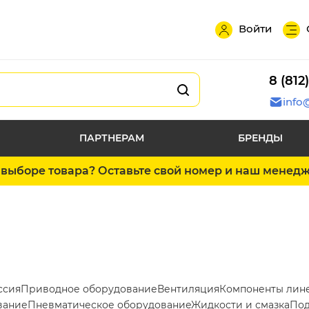
Войти
8 (812
info
ПАРТНЕРАМ
БРЕНДЫ
выборе товара? Оставьте свой номер и наш менед
ссия
Приводное оборудование
Вентиляция
Компоненты лин
вание
Пневматическое оборудование
Жидкости и смазка
Под