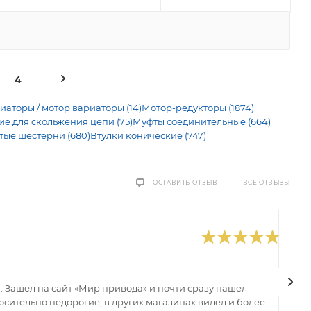
4
иаторы / мотор вариаторы (14)
Мотор-редукторы (1874)
 для скольжения цепи (75)
Муфты соединительные (664)
тые шестерни (680)
Втулки конические (747)
ВСЕ ОТЗЫВЫ
ОСТАВИТЬ ОТЗЫВ
0
В
 Зашел на сайт «Мир привода» и почти сразу нашел
В
сительно недорогие, в других магазинах видел и более
з