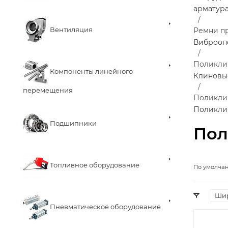
арматур
Вентиляция
Ремни п
Виброоп
Поликли
Компоненты линейного
Клиновы
перемещения
Поликли
Поликли
Подшипники
Пол
Топливное оборудование
По умолча
Шир
Пневматическое оборудование