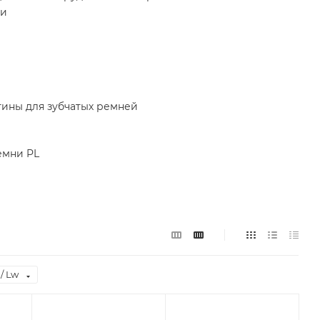
ки
ины для зубчатых ремней
емни PL
/ Lw