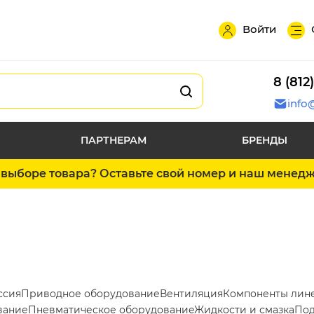
Войти
8 (812
info
ПАРТНЕРАМ
БРЕНДЫ
выборе товара? Оставьте свой номер и наш менед
ссия
Приводное оборудование
Вентиляция
Компоненты лин
вание
Пневматическое оборудование
Жидкости и смазка
Под