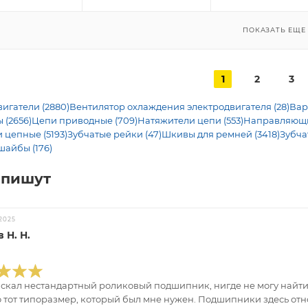
ПОКАЗАТЬ ЕЩЕ
1
2
3
игатели (2880)
Вентилятор охлаждения электродвигателя (28)
Вар
 (2656)
Цепи приводные (709)
Натяжители цепи (553)
Направляющие
 цепные (5193)
Зубчатые рейки (47)
Шкивы для ремней (3418)
Зубча
шайбы (176)
 пишут
2025
 Н. Н.
искал нестандартный роликовый подшипник, нигде не могу найти.
 тот типоразмер, который был мне нужен. Подшипники здесь отно