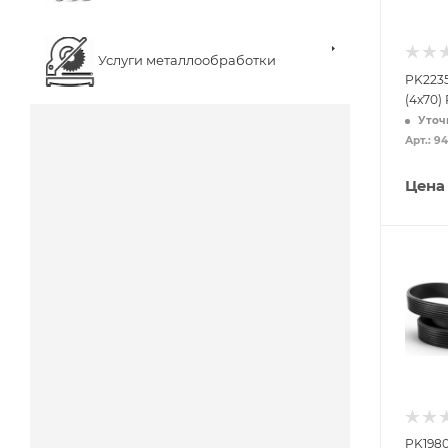
Услуги металлообработки
PK2235
(4x70)
Уточ
Арт.: 9
Цена
PK1980