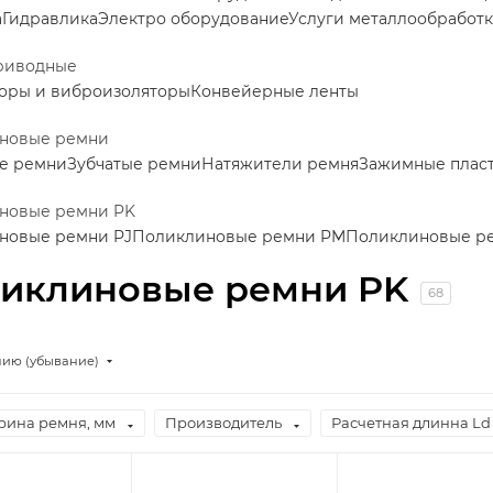
а
Гидравлика
Электро оборудование
Услуги металлообработ
риводные
оры и виброизоляторы
Конвейерные ленты
новые ремни
е ремни
Зубчатые ремни
Натяжители ремня
Зажимные пласт
новые ремни PK
новые ремни PJ
Поликлиновые ремни PM
Поликлиновые р
иклиновые ремни PK
68
нию (убывание)
ина ремня, мм
Производитель
Расчетная длинна Ld 