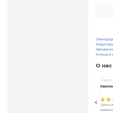
Электродв
Редукторы
Звездочки
Кольца и 
О нас
17 ИЮЛЯ 
Авилов
Долго 
именно