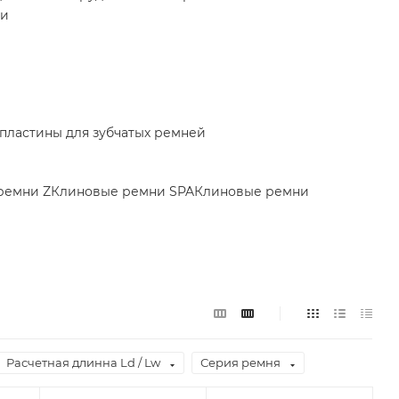
ки
пластины для зубчатых ремней
ремни Z
Клиновые ремни SPA
Клиновые ремни
Расчетная длинна Ld / Lw
Серия ремня