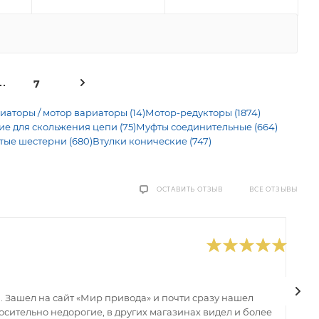
7
иаторы / мотор вариаторы (14)
Мотор-редукторы (1874)
 для скольжения цепи (75)
Муфты соединительные (664)
тые шестерни (680)
Втулки конические (747)
ВСЕ ОТЗЫВЫ
ОСТАВИТЬ ОТЗЫВ
0
В
 Зашел на сайт «Мир привода» и почти сразу нашел
В
сительно недорогие, в других магазинах видел и более
з