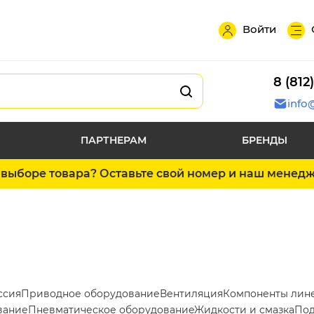
Войти
8 (812
info
ПАРТНЕРАМ
БРЕНДЫ
выборе товара? Оставьте свой номер и наш менед
ссия
Приводное оборудование
Вентиляция
Компоненты лин
вание
Пневматическое оборудование
Жидкости и смазка
Под