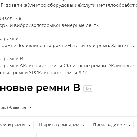
а
Гидравлика
Электро оборудование
Услуги металлообработ
риводные
оры и виброизоляторы
Конвейерные ленты
е ремни
е ремни
Поликлиновые ремни
Натяжители ремня
Зажимные 
е ремни B
е ремни A
Клиновые ремни C
Клиновые ремни D
Клиновые 
овые ремни SPC
Клиновые ремни SPZ
новые ремни B
134
нию (убывание)
филь ремня
Ширина ремня, мм
Производитель