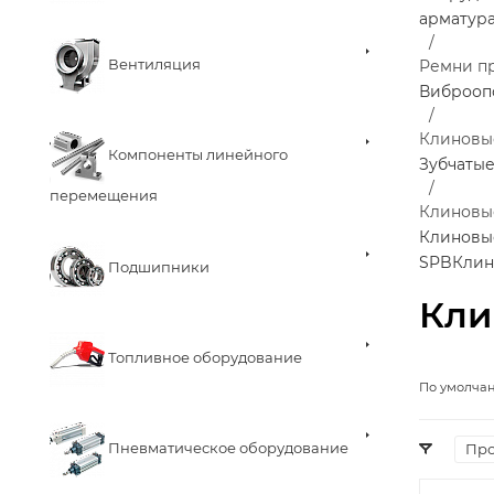
арматур
Вентиляция
Ремни п
Виброоп
Клиновы
Компоненты линейного
Зубчаты
перемещения
Клиновы
Клиновы
SPB
Клин
Подшипники
Кли
Топливное оборудование
По умолча
Пневматическое оборудование
Про