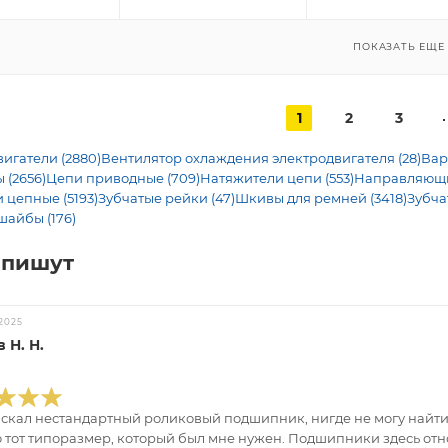
ПОКАЗАТЬ ЕЩЕ
1
2
3
игатели (2880)
Вентилятор охлаждения электродвигателя (28)
Вар
 (2656)
Цепи приводные (709)
Натяжители цепи (553)
Направляющие
 цепные (5193)
Зубчатые рейки (47)
Шкивы для ремней (3418)
Зубча
шайбы (176)
 пишут
2025
 Н. Н.
искал нестандартный роликовый подшипник, нигде не могу найти.
 тот типоразмер, который был мне нужен. Подшипники здесь отно