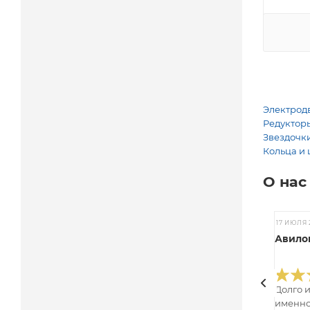
Электродв
Редукторы
Звездочки
Кольца и 
О нас
17 ИЮЛЯ 
Авилов
Долго 
именно