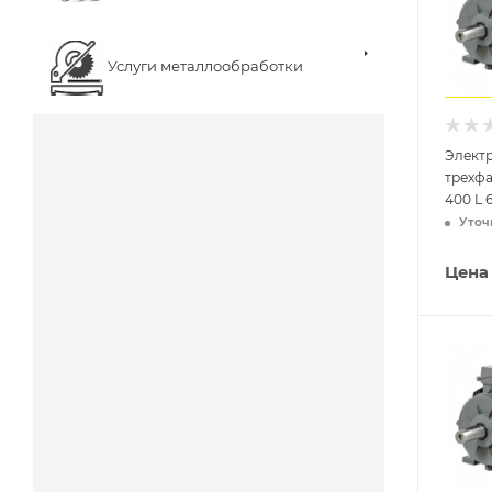
Услуги металлообработки
Элект
трехф
400 L 
Уточ
Цена