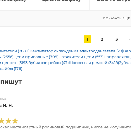
ПОКАЗАТЬ ЕЩЕ
1
2
3
игатели (2880)
Вентилятор охлаждения электродвигателя (28)
Вар
 (2656)
Цепи приводные (709)
Натяжители цепи (553)
Направляющие
 цепные (5193)
Зубчатые рейки (47)
Шкивы для ремней (3418)
Зубча
шайбы (176)
 пишут
2025
 Н. Н.
искал нестандартный роликовый подшипник, нигде не могу найти.