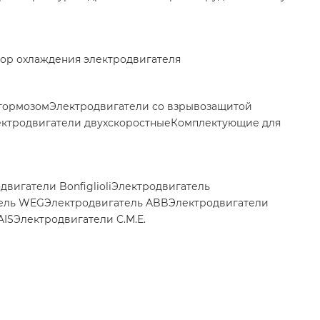
ор охлаждения электродвигателя
 тормозом
Электродвигатели со взрывозащитой
ктродвигатели двухскоростные
Комплектующие для
двигатели Bonfiglioli
Электродвигатель
ель WEG
Электродвигатель ABB
Электродвигатели
AIS
Электродвигатели C.M.E.