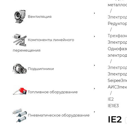
металло
Вентиляция
Электро
Редукто
Трехфаз
Компоненты линейного
Электро
Однофаз
перемещения
электро
Электро
Подшипники
Электрод
Seipee
Эл
АИС
Элек
Топливное оборудование
IE2
IE1
IE3
Пневматическое оборудование
IE2