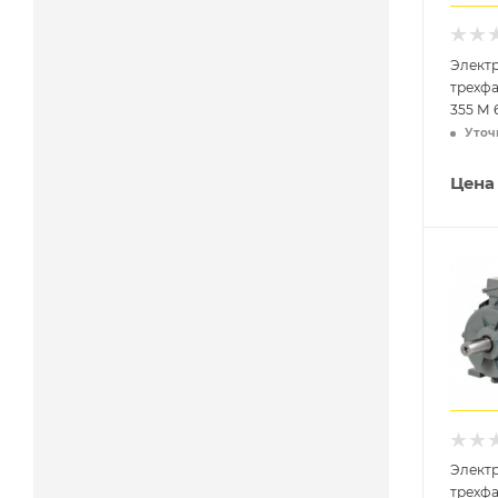
Элект
трехф
355 M 6
Уточ
Цена
Элект
трехфа