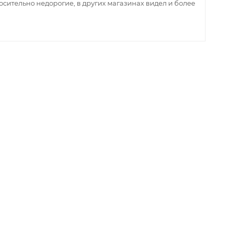
сительно недорогие, в других магазинах видел и более
з
ин