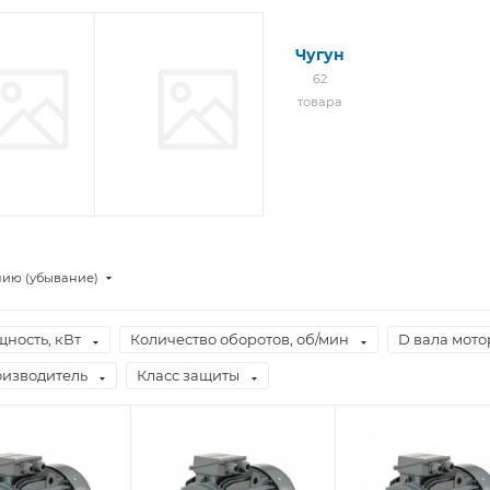
Алюминиевые
Чугун
40 товаров
62
товара
нию (убывание)
ность, кВт
Количество оборотов, об/мин
D вала мото
изводитель
Класс защиты