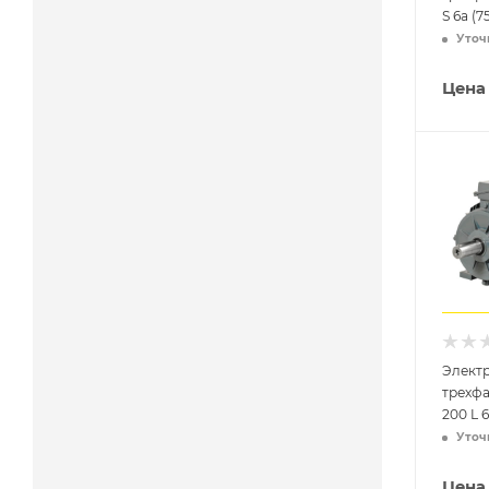
S 6a (7
Уточ
Цена
Элект
трехф
200 L 6
Уточ
Цена