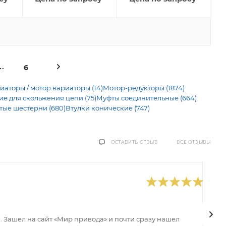
6
иаторы / мотор вариаторы (14)
Мотор-редукторы (1874)
 для скольжения цепи (75)
Муфты соединительные (664)
тые шестерни (680)
Втулки конические (747)
ВСЕ ОТЗЫВЫ
ОСТАВИТЬ ОТЗЫВ
0
В
 Зашел на сайт «Мир привода» и почти сразу нашел
В