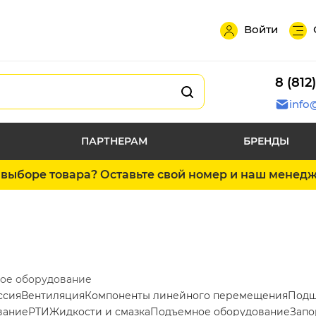
Войти
8 (812
info
ПАРТНЕРАМ
БРЕНДЫ
выборе товара? Оставьте свой номер и наш менед
ое оборудование
ссия
Вентиляция
Компоненты линейного перемещения
Подш
вание
РТИ
Жидкости и смазка
Подъемное оборудование
Запо