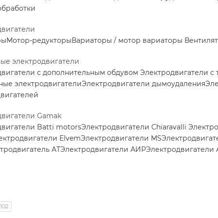
обработки
двигатели
ры
Мотор-редукторы
Вариаторы / мотор вариаторы
Вентилят
ные электродвигатели
двигатели с дополнительным обдувом
Электродвигатели с
ные электродвигатели
Электродвигатели дымоудаления
Эле
двигателей
двигатели Gamak
вигатели Batti motors
Электродвигатели Chiaravalli
Электро
ектродвигатели Elvem
Электродвигатели MS
Электродвигат
тродвигатель AT
Электродвигатели АИР
Электродвигатели 
102