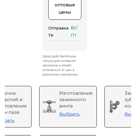
оптовые
цены
Вт/
Отправка
Пт
ТК
Цена действительна
только для интернет-
магазина и может
отличаться от цен в
розничных магазинах
сточка
Изготовление
Зака
верстий и
зажимного
зубч
готовление
винта
коле
он паза
Выбрать
Выб
брать