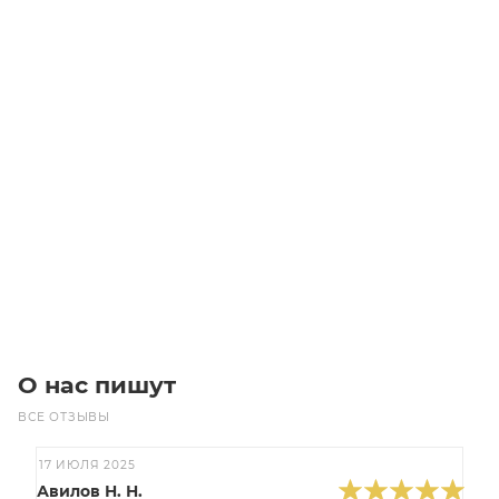
Линейный модуль YR-EGHP210F-R-750
Уточните наличие
Цена по запросу
Под заказ
О нас пишут
ВСЕ ОТЗЫВЫ
17 ИЮЛЯ 2025
Авилов Н. Н.