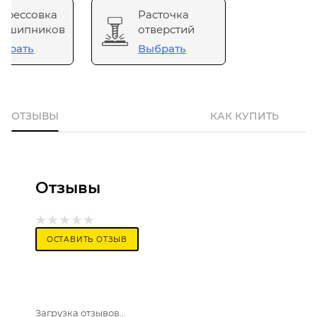
прессовка
Расточка
одшипников
отверстий
брать
Выбрать
ОТЗЫВЫ
КАК КУПИТЬ
Отзывы
ОСТАВИТЬ ОТЗЫВ
Загрузка отзывов...