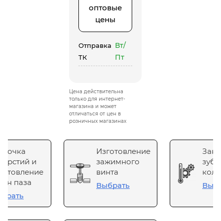
оптовые
цены
Вт/
Отправка
Пт
ТК
Цена действительна
только для интернет-
магазина и может
отличаться от цен в
розничных магазинах
сточка
Изготовление
Зака
верстий и
зажимного
зубч
готовление
винта
коле
он паза
Выбрать
Выб
брать