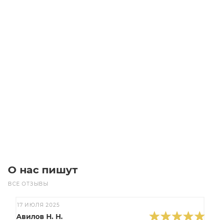
PK1800 (324) MICROV (4x81) Ремень (Gates)
Уточните наличие
Цена по запросу
Под заказ
О нас пишут
ВСЕ ОТЗЫВЫ
17 ИЮЛЯ 2025
Авилов Н. Н.