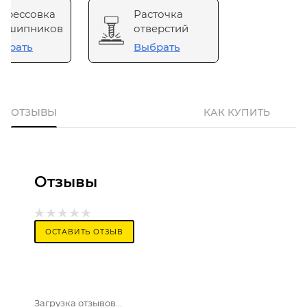
прессовка
Расточка
одшипников
отверстий
брать
Выбрать
ОТЗЫВЫ
КАК КУПИТЬ
Отзывы
ОСТАВИТЬ ОТЗЫВ
Загрузка отзывов...