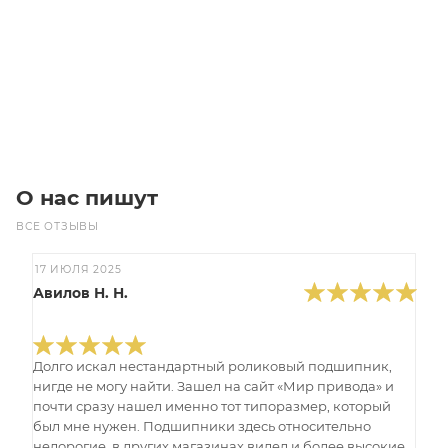
6 656
₽
/шт
В корзину
О нас пишут
ВСЕ ОТЗЫВЫ
17 ИЮЛЯ 2025
Авилов Н. Н.
Долго искал нестандартный роликовый подшипник,
нигде не могу найти. Зашел на сайт «Мир привода» и
почти сразу нашел именно тот типоразмер, который
был мне нужен. Подшипники здесь относительно
недорогие, в других магазинах видел и более высокие