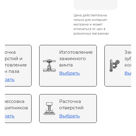
Цена действительна
только для интернет-
магазина и может
отличаться от цен в
розничных магазинах
сточка
Изготовление
Зака
верстий и
зажимного
зубч
готовление
винта
коле
он паза
Выбрать
Выб
брать
прессовка
Расточка
одшипников
отверстий
брать
Выбрать