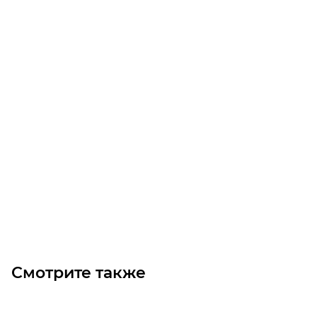
Звездочка P100-R31 конвейерная без ступицы Z=18
Уточните наличие
Изготовление: 5 дней
53 231.70
₽
/шт
В корзину
Смотрите также