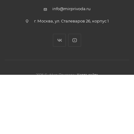
info@mirprivoda.ru
г. Москва, ул. Сталеваров 26, корпус 1
2026 © «Мир Привода»
Карта сайта
олжая использовать данный сайт,
тношении обработки персональных
обработки файлов cookies.