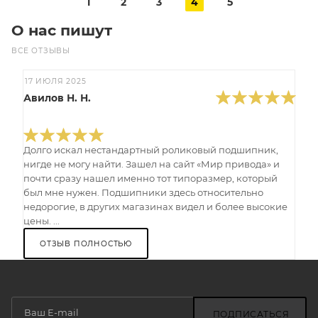
1
2
3
4
5
О нас пишут
ВСЕ ОТЗЫВЫ
17 ИЮЛЯ 2025
Авилов Н. Н.
Долго искал нестандартный роликовый подшипник,
нигде не могу найти. Зашел на сайт «Мир привода» и
почти сразу нашел именно тот типоразмер, который
был мне нужен. Подшипники здесь относительно
недорогие, в других магазинах видел и более высокие
цены. ...
ОТЗЫВ ПОЛНОСТЬЮ
ПОДПИСАТЬСЯ