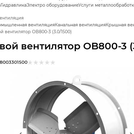
а
Гидравлика
Электро оборудование
Услуги металлообработ
вентиляция
мышленная вентиляция
Канальная вентиляция
Крышная ве
й вентилятор OB800-3 (3.0/1500)
вой вентилятор OB800-3 (3
8003301500