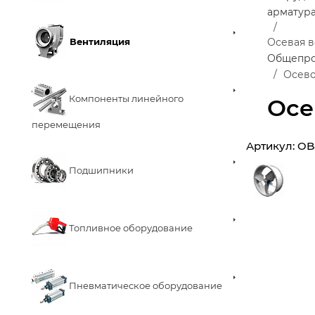
арматур
Вентиляция
Осевая 
Общепро
Осево
Компоненты линейного
Осе
перемещения
Артикул:
OB
Подшипники
Топливное оборудование
Пневматическое оборудование