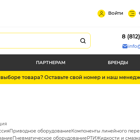
Войти
8 (812
info
ПАРТНЕРАМ
БРЕНДЫ
выборе товара? Оставьте свой номер и наш менед
ция
ссия
Приводное оборудование
Компоненты линейного пер
вание
Пневматическое оборудование
РТИ
Жидкости и смазк