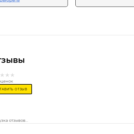
тзывы
оценок
ТАВИТЬ ОТЗЫВ
зка отзывов...