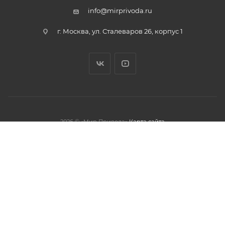
info@mirprivoda.ru
г. Москва, ул. Сталеваров 26, корпус 1
2026 © «Мир Привода»
Карта сайта
олжая использовать данный сайт,
тношении обработки персональных
обработки файлов cookies.