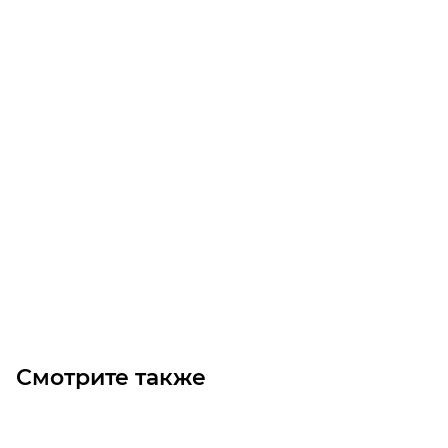
Звездочка 10B-3 без ступицы, под расточку, Z=24
Уточните наличие
3 300
₽
/шт
В корзину
Смотрите также