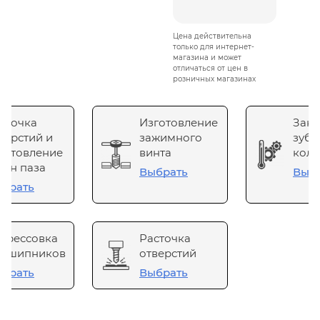
Цена действительна
только для интернет-
магазина и может
отличаться от цен в
розничных магазинах
сточка
Изготовление
Зака
верстий и
зажимного
зубч
готовление
винта
коле
он паза
Выбрать
Выб
брать
прессовка
Расточка
одшипников
отверстий
брать
Выбрать