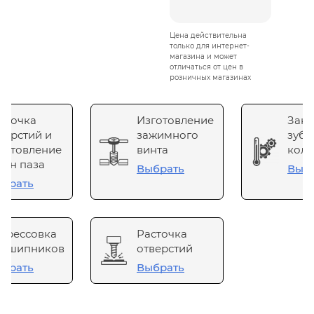
Цена действительна
только для интернет-
магазина и может
отличаться от цен в
розничных магазинах
сточка
Изготовление
Зака
верстий и
зажимного
зубч
готовление
винта
коле
он паза
Выбрать
Выб
брать
прессовка
Расточка
одшипников
отверстий
брать
Выбрать