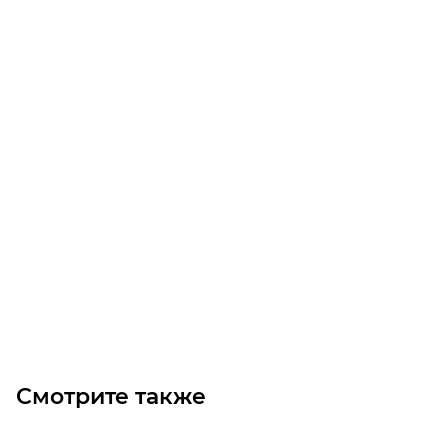
Cмазка антикоррозийная Пушечное сало OILRIGHT
банка 2 кг
Уточните наличие
Цена по запросу
Под заказ
Смотрите также