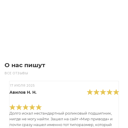
Уточните наличие
2 322.30
₽
/шт
В корзину
О нас пишут
ВСЕ ОТЗЫВЫ
17 ИЮЛЯ 2025
Авилов Н. Н.
Долго искал нестандартный роликовый подшипник,
нигде не могу найти. Зашел на сайт «Мир привода» и
почти сразу нашел именно тот типоразмер, который