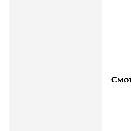
Звездо
Уто
450
Смо