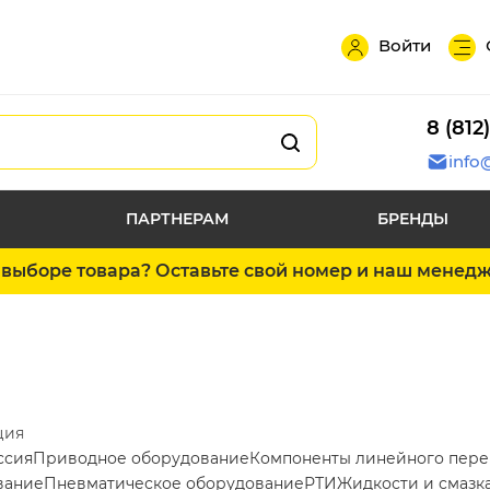
Войти
8 (812
info
ПАРТНЕРАМ
БРЕНДЫ
выборе товара? Оставьте свой номер и наш менед
ция
ссия
Приводное оборудование
Компоненты линейного пер
вание
Пневматическое оборудование
РТИ
Жидкости и смазк