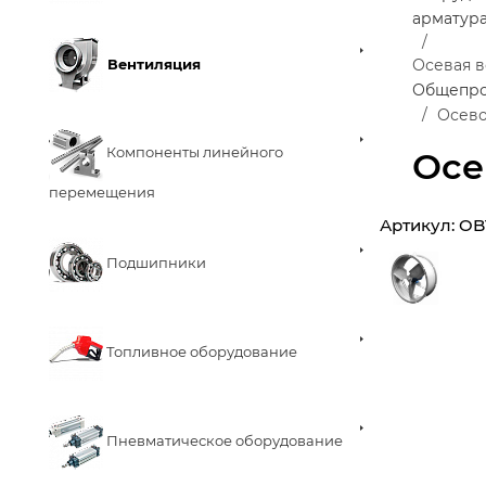
арматур
Вентиляция
Осевая 
Общепро
Осево
Компоненты линейного
Осе
перемещения
Артикул:
OB
Подшипники
Топливное оборудование
Пневматическое оборудование