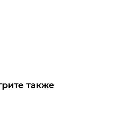
чка 05B-1 без ступицы, под расточку, Z=31
чните наличие
Арт.: 20108031
₽
/шт
трите также