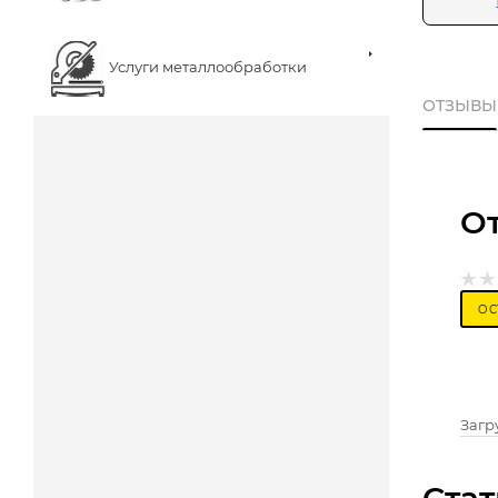
Услуги металлообработки
ОТЗЫВЫ
О
ОС
Загру
Стат