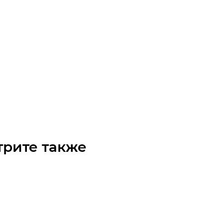
ня M4 Z=12 со ступицей цилиндрическая Batti-Motors
го
Арт.: 30140012BM
овление: 7 дней
/шт
трите также