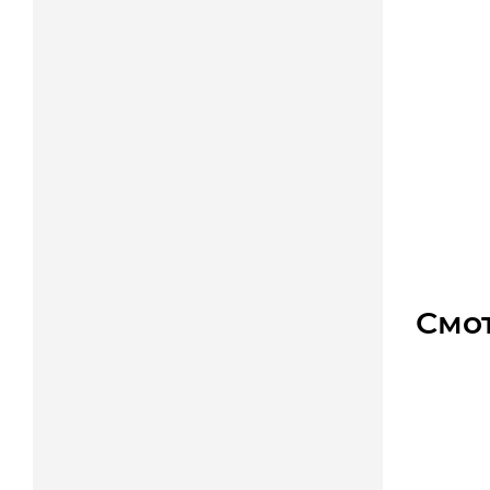
Шестер
Мно
Изгот
960
₽
Смо