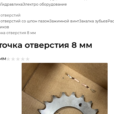
а
Гидравлика
Электро оборудование
 отверстий
 отверстий со шпон пазом
Зажимной винт
Закалка зубьев
Ра
иков
чка отверстия 8 мм
точка отверстия 8 мм
MM