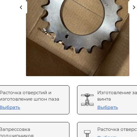
Расточка отверстий и
Изготовление з
изготовление шпон паза
винта
Выбрать
Выбрать
Запрессовка
Расточка отверс
подшипников