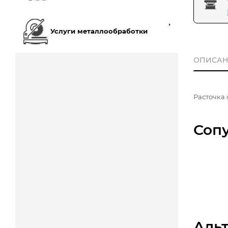
Услуги металлообработки
ОПИСАН
Расточка 
Соп
Аль