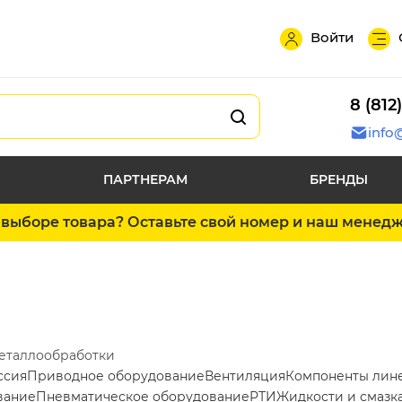
Войти
8 (812
info
ПАРТНЕРАМ
БРЕНДЫ
выборе товара? Оставьте свой номер и наш менед
металлообработки
ссия
Приводное оборудование
Вентиляция
Компоненты лин
вание
Пневматическое оборудование
РТИ
Жидкости и смазк